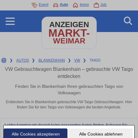
Event
Auto
Immo
Job
ANZEIGEN
MARKT-
WEIMAR
❯
AUTOS
❯
BLANKENHAIN
❯
VW
❯
TAIGO
VW Gebrauchtwagen Blankenhain – gebrauchte VW Taigo
entdecken
Finden Sie in Blankenhain Ihren gebrauchten Taigo von
Volkswagen
Entdecken Sie in Blankenhain gebrauchte VW Taigo Gebrauchtwagen. Hier
finden Sie für den Taigo von Volkswagen die besten Angebote.
Leider konnten wir derzeit keine passenden Autos finden. Schauen Sie
bald wieder vorbei!
Alle Cookies akzeptieren
Alle Cookies ablehnen