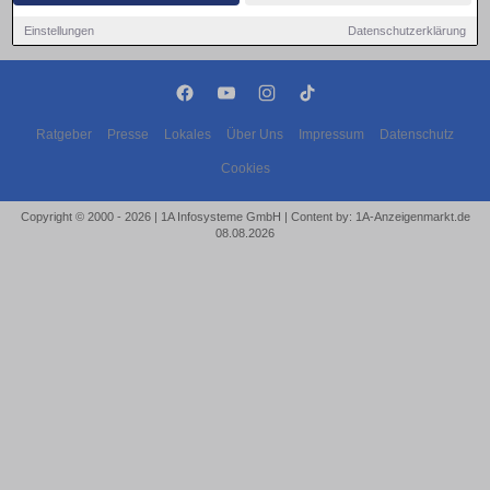
Einstellungen
Datenschutzerklärung
Ratgeber
Presse
Lokales
Über Uns
Impressum
Datenschutz
Cookies
Copyright © 2000 - 2026 | 1A Infosysteme GmbH | Content by: 1A-Anzeigenmarkt.de
08.08.2026