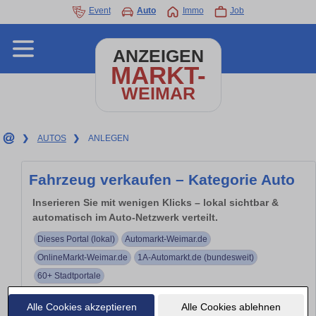
Event
Auto
Immo
Job
ANZEIGEN
MARKT-
WEIMAR
❯
AUTOS
❯
ANLEGEN
Fahrzeug verkaufen – Kategorie Auto
Inserieren Sie mit wenigen Klicks – lokal sichtbar &
automatisch im Auto-Netzwerk verteilt.
Dieses Portal (lokal)
Automarkt-Weimar.de
OnlineMarkt-Weimar.de
1A-Automarkt.de (bundesweit)
60+ Stadtportale
Ihr Inserat erscheint thematisch in mehreren Portalen –
Alle Cookies akzeptieren
Alle Cookies ablehnen
automatisch verteilt.