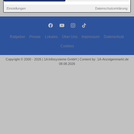
Einstellungen
Datenschutzerklärung
Ratgeber
Presse
Lokales
Über Uns
Impressum
Datenschutz
Cookies
Copyright © 2000 - 2026 | 1A Infosysteme GmbH | Content by: 1A-Anzeigenmarkt.de
08.08.2026