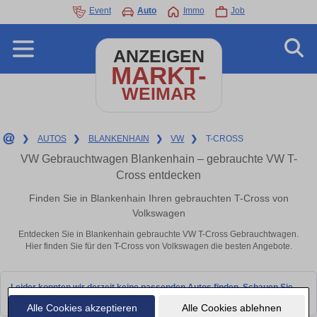
Event
Auto
Immo
Job
ANZEIGEN
MARKT-
WEIMAR
❯
AUTOS
❯
BLANKENHAIN
❯
VW
❯
T-CROSS
VW Gebrauchtwagen Blankenhain – gebrauchte VW T-
Cross entdecken
Finden Sie in Blankenhain Ihren gebrauchten T-Cross von
Volkswagen
Entdecken Sie in Blankenhain gebrauchte VW T-Cross Gebrauchtwagen.
Hier finden Sie für den T-Cross von Volkswagen die besten Angebote.
Leider konnten wir derzeit keine passenden Autos finden. Schauen Sie
bald wieder vorbei!
Alle Cookies akzeptieren
Alle Cookies ablehnen