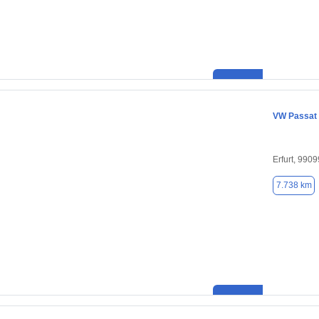
VW Passat
Erfurt, 9909
7.738 km