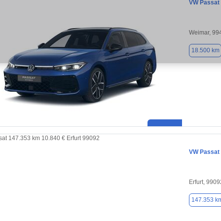
VW Passat
Weimar, 99
18.500 km
VW Passat
Erfurt, 9909
147.353 k