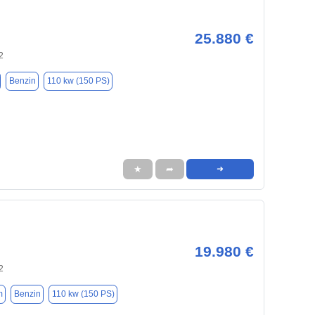
25.880 €
2
Benzin
110 kw (150 PS)
★
➦
➜
19.980 €
2
m
Benzin
110 kw (150 PS)