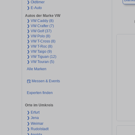
Blank
❯ Oldtimer
❯ E-Auto
Autos der Marke VW
❯ VW Caddy (8)
❯ VW Crafter (7)
❯ VW Golf (37)
❯ VW Polo (8)
❯ VW T-Cross (8)
❯ VW T-Roc (8)
❯ VW Taigo (9)
❯ VW Tiguan (12)
❯ VW Touran (5)
Alle Marken
Messen & Events
Experten finden
Orte im Umkreis
❯ Erfurt
❯ Jena
❯ Weimar
❯ Rudolstadt
❯ Apolda