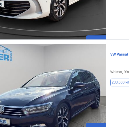
VW Passat
Weimar, 99
233.000 k