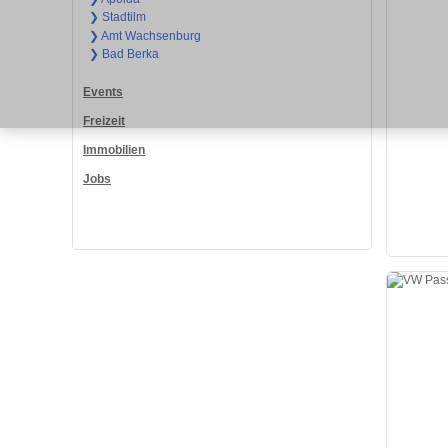
❯ Stadtilm
❯ Amt Wachsenburg
❯ Bad Berka
Events
Freizeit
Immobilien
Jobs