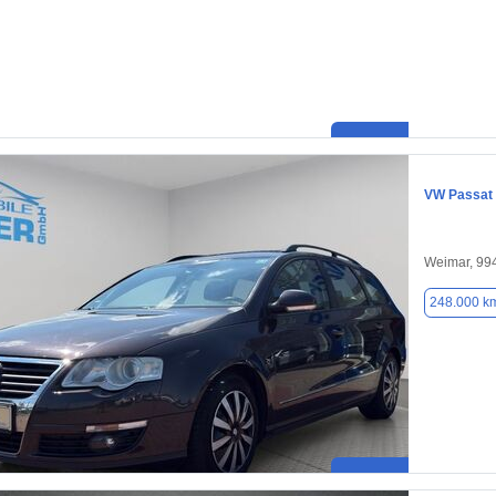
VW Passat
Weimar, 99
248.000 k