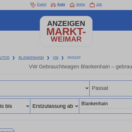
Event
Auto
Immo
Job
ANZEIGEN
MARKT-
WEIMAR
UTOS
❯
BLANKENHAIN
❯
VW
❯
PASSAT
VW Gebrauchtwagen Blankenhain – gebrau
×