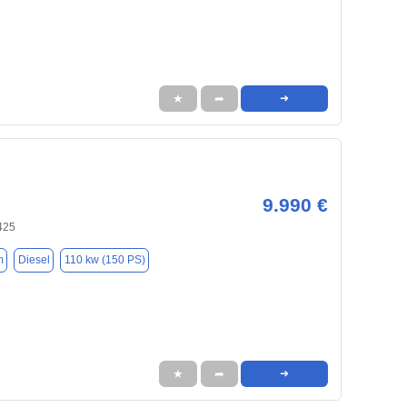
★
➦
➜
9.990 €
425
m
Diesel
110 kw (150 PS)
★
➦
➜