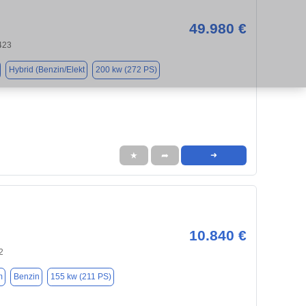
49.980 €
423
Hybrid (Benzin/Elekt
200 kw (272 PS)
★
➦
➜
10.840 €
2
m
Benzin
155 kw (211 PS)