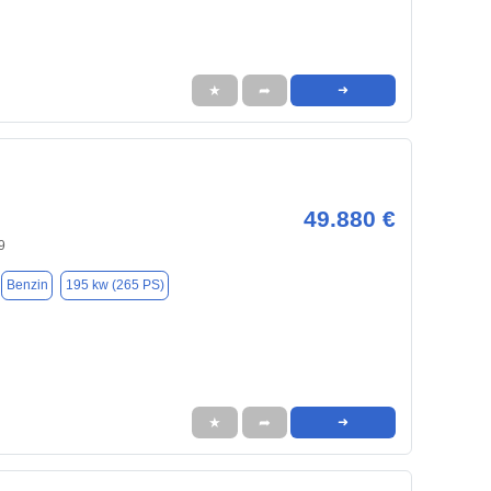
★
➦
➜
49.880 €
9
Benzin
195 kw (265 PS)
★
➦
➜