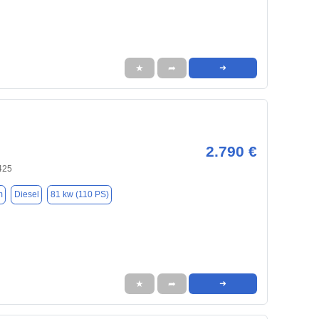
★
➦
➜
2.790 €
425
m
Diesel
81 kw (110 PS)
★
➦
➜