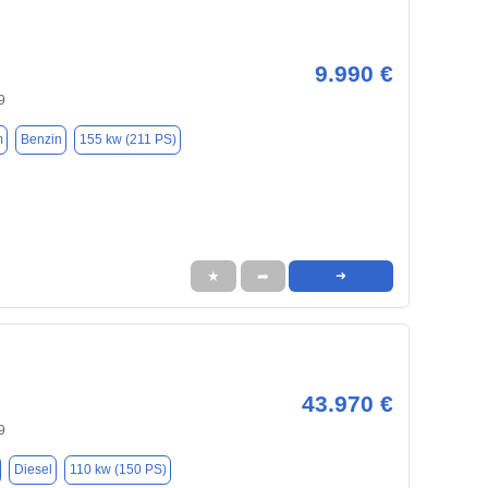
9.990 €
9
m
Benzin
155 kw (211 PS)
★
➦
➜
43.970 €
9
Diesel
110 kw (150 PS)