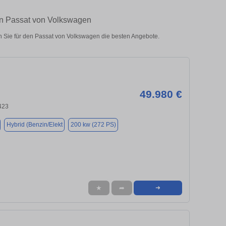
en Passat von Volkswagen
 Sie für den Passat von Volkswagen die besten Angebote.
49.980 €
423
Hybrid (Benzin/Elekt
200 kw (272 PS)
★
➦
➜