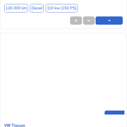
126.000 km
Diesel
110 kw (150 PS)
★
➦
➜
VW Tiguan