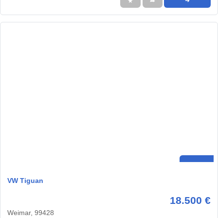
★
➦
➜
VW Tiguan
18.500 €
Weimar, 99428