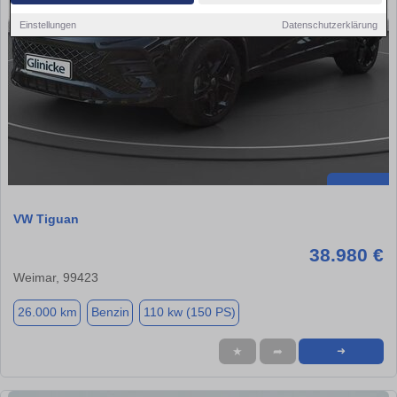
Einstellungen
Datenschutzerklärung
VW Tiguan
38.980 €
Weimar, 99423
26.000 km
Benzin
110 kw (150 PS)
★
➦
➜