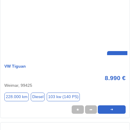
VW Tiguan
8.990 €
Weimar, 99425
228.000 km
Diesel
103 kw (140 PS)
★
➦
➜