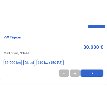
VW Tiguan
30.000 €
Mellingen, 99441
39.000 km
Diesel
110 kw (150 PS)
★
➦
➜