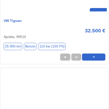
VW Tiguan
32.500 €
Apolda, 99510
25.900 km
Benzin
110 kw (150 PS)
★
➦
➜