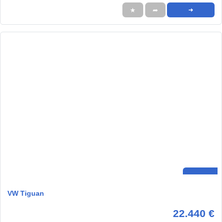
★
➦
➜
VW Tiguan
22.440 €