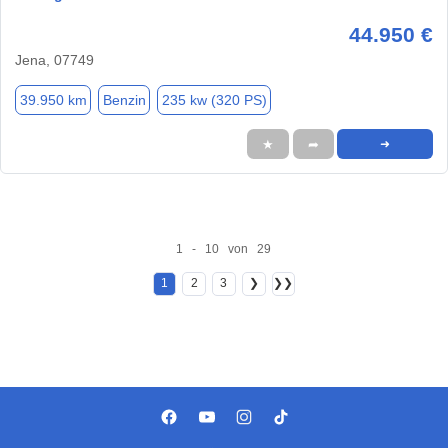
44.950 €
Jena, 07749
39.950 km
Benzin
235 kw (320 PS)
★
➦
➜
1 - 10 von 29
1
2
3
❯
❯❯