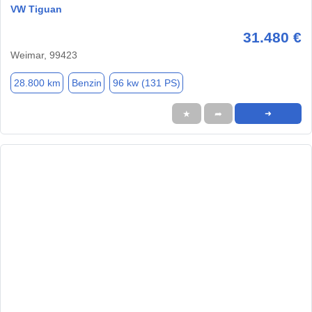
VW Tiguan
31.480 €
Weimar, 99423
28.800 km
Benzin
96 kw (131 PS)
★
➦
➜