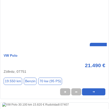
VW Polo
21.490 €
Zöllnitz, 07751
19.550 km
Benzin
70 kw (95 PS)
★
➦
➜