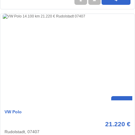
★
➦
➜
VW Polo
21.220 €
Rudolstadt, 07407