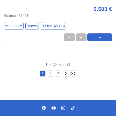
5.500 €
Weimar, 99425
99.250 km
Benzin
33 kw (45 PS)
★
➦
➜
1 - 10 von 22
1
2
3
❯
❯❯