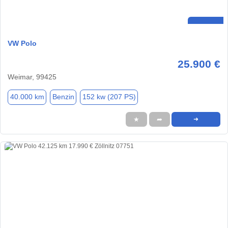
VW Polo
25.900 €
Weimar, 99425
40.000 km
Benzin
152 kw (207 PS)
★
➦
➜