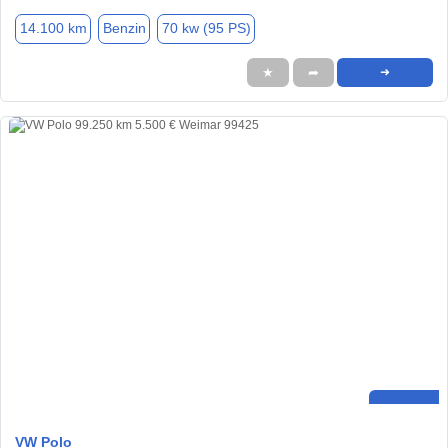
14.100 km
Benzin
70 kw (95 PS)
★
➦
➜
VW Polo