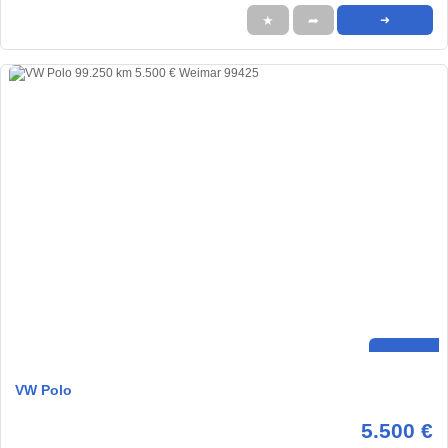
★
➦
➜
VW Polo
5.500 €