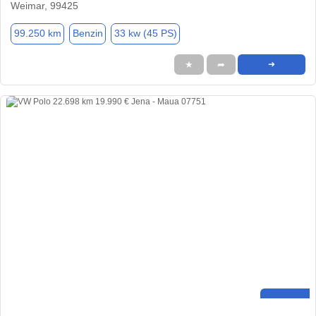
Weimar, 99425
99.250 km
Benzin
33 kw (45 PS)
★
➦
➜