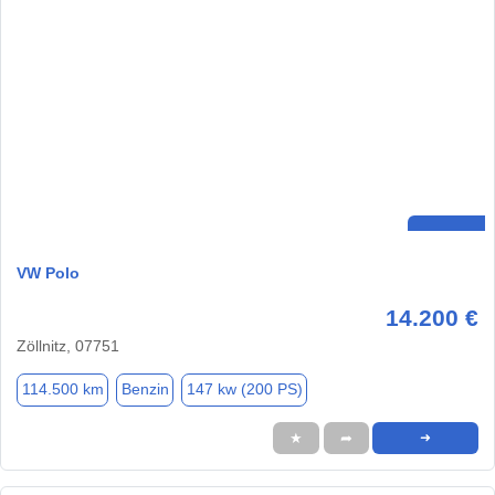
VW Polo
14.200 €
Zöllnitz, 07751
114.500 km
Benzin
147 kw (200 PS)
★
➦
➜