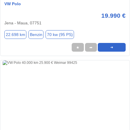
VW Polo
19.990 €
Jena - Maua, 07751
22.698 km
Benzin
70 kw (95 PS)
★
➦
➜