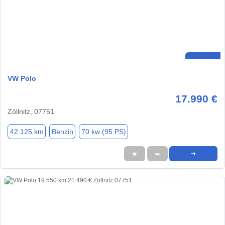
VW Polo
17.990 €
Zöllnitz, 07751
42.125 km
Benzin
70 kw (95 PS)
★
➦
➜