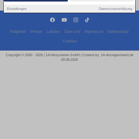
Einstellungen
Datenschutzerklärung
Ratgeber
Presse
Lokales
Über Uns
Impressum
Datenschutz
Cookies
Copyright © 2000 - 2026 | 1A Infosysteme GmbH | Content by: 1A-Anzeigenmarkt.de
09.08.2026