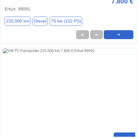
7.800 €
Erfurt, 99091
225.000 km
Diesel
75 kw (102 PS)
★
➦
➜