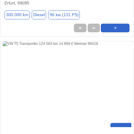
Erfurt, 99095
300.000 km
Diesel
96 kw (131 PS)
★
➦
➜