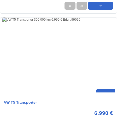
★
➦
➜
VW T5 Transporter
6.990 €