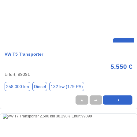
VW T5 Transporter
5.550 €
Erfurt, 99091
258.000 km
Diesel
132 kw (179 PS)
★
➦
➜