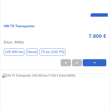
VW T5 Transporter
7.800 €
Erfurt, 99091
225.000 km
Diesel
75 kw (102 PS)
★
➦
➜