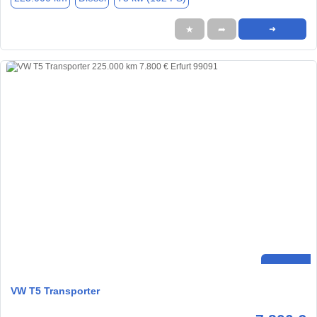
★
➦
➜
VW T5 Transporter