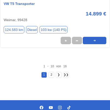
VW T5 Transporter
14.899 €
Weimar, 99428
124.583 km
Diesel
103 kw (140 PS)
★
➦
➜
1 - 10 von 16
1
2
❯
❯❯