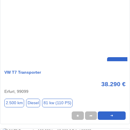
VW T7 Transporter
38.290 €
Erfurt, 99099
2.500 km
Diesel
81 kw (110 PS)
★
➦
➜