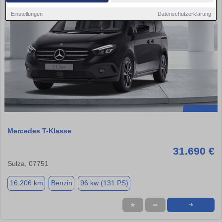
Einstellungen
Datenschutzerklärung
Mercedes T-Klasse
31.690 €
Sulza, 07751
16.206 km
Benzin
96 kw (131 PS)
★
➦
➜