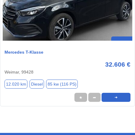
Mercedes T-Klasse
32.606 €
Weimar, 99428
12.020 km
Diesel
85 kw (116 PS)
★
➦
➜