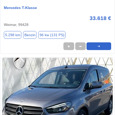
Mercedes T-Klasse
33.618 €
Weimar, 99428
5.298 km
Benzin
96 kw (131 PS)
★
➦
➜