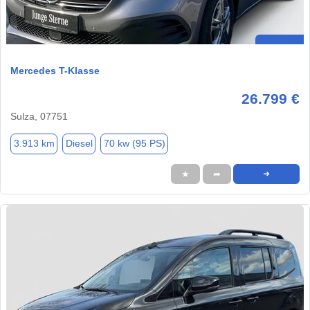
Mercedes T-Klasse
26.799 €
Sulza, 07751
3.913 km
Diesel
70 kw (95 PS)
★
➦
➜