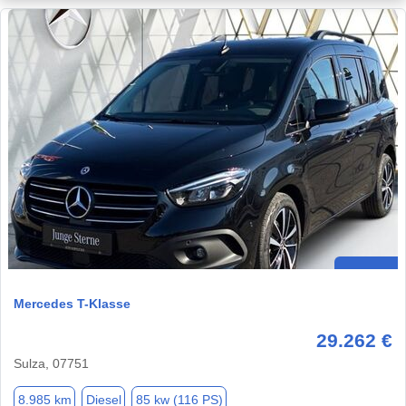
Mercedes T-Klasse
29.262 €
Sulza, 07751
8.985 km
Diesel
85 kw (116 PS)