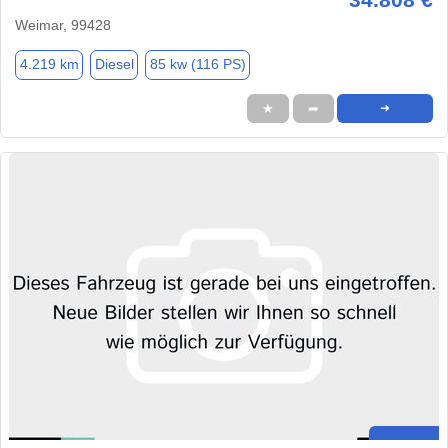
Weimar, 99428
4.219 km
Diesel
85 kw (116 PS)
★
➦
➜