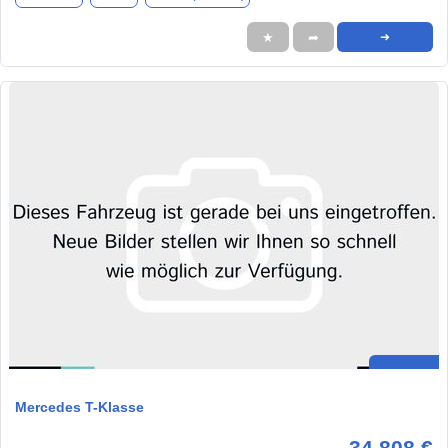
★
➦
➜
Mercedes T-Klasse
34.808 €