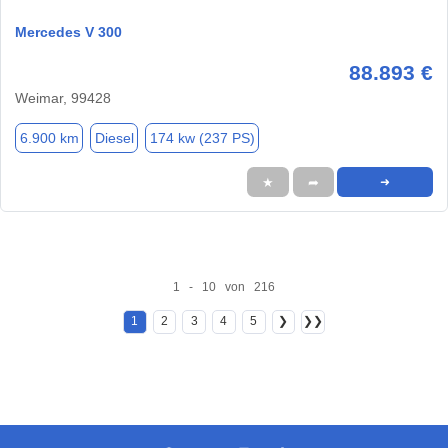
Mercedes V 300
88.893 €
Weimar, 99428
6.900 km
Diesel
174 kw (237 PS)
★
➦
➜
1 - 10 von 216
1
2
3
4
5
❯
❯❯