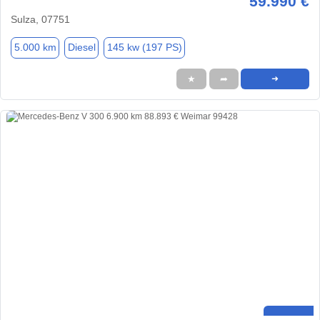
59.990 €
Sulza, 07751
5.000 km
Diesel
145 kw (197 PS)
★
➦
➜