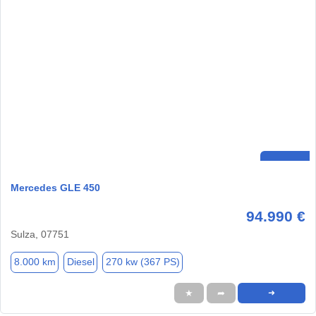
Mercedes GLE 450
94.990 €
Sulza, 07751
8.000 km
Diesel
270 kw (367 PS)
★
➦
➜