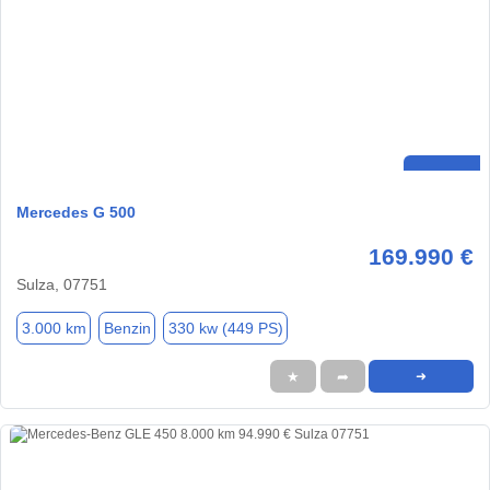
Mercedes G 500
169.990 €
Sulza, 07751
3.000 km
Benzin
330 kw (449 PS)
★
➦
➜