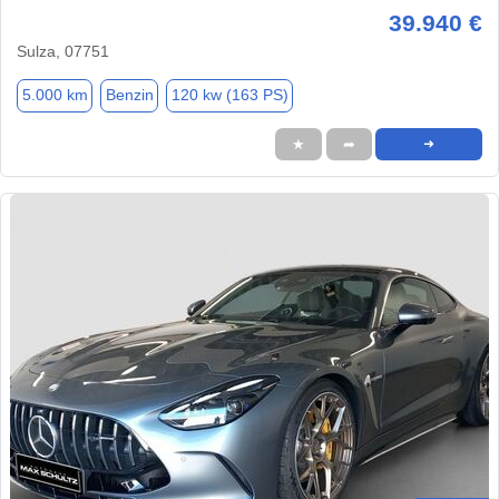
39.940 €
Sulza, 07751
5.000 km
Benzin
120 kw (163 PS)
★
➦
➜