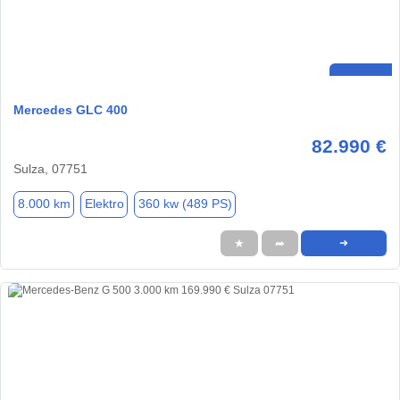
Mercedes GLC 400
82.990 €
Sulza, 07751
8.000 km
Elektro
360 kw (489 PS)
★
➦
➜