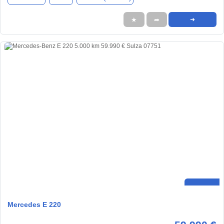
★
➦
➜
Mercedes E 220