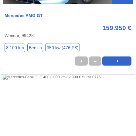
Mercedes AMG GT
159.950 €
Weimar, 99428
8.100 km
Benzin
350 kw (476 PS)
★
➦
➜