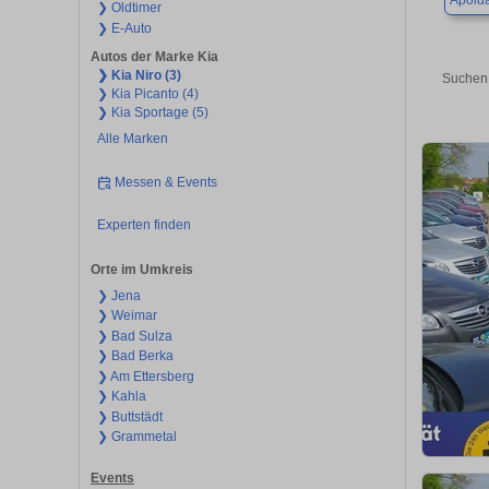
Apold
❯ Oldtimer
❯ E-Auto
Autos der Marke Kia
❯ Kia Niro (3)
Suchen 
❯ Kia Picanto (4)
❯ Kia Sportage (5)
Alle Marken
Messen & Events
Experten finden
Orte im Umkreis
❯ Jena
❯ Weimar
❯ Bad Sulza
❯ Bad Berka
❯ Am Ettersberg
❯ Kahla
❯ Buttstädt
❯ Grammetal
Events