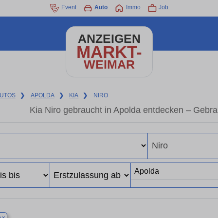
Event
Auto
Immo
Job
ANZEIGEN
MARKT-
WEIMAR
UTOS
❯
APOLDA
❯
KIA
❯
NIRO
Kia Niro gebraucht in Apolda entdecken – Gebr
×