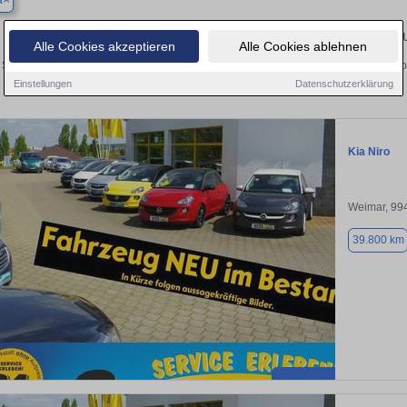
a
Finden Sie in Apolda Ihren gebra
Alle Cookies akzeptieren
Alle Cookies ablehnen
Sie in Apolda einen Kia Niro Gebrauchtwagen? Entdecken Sie gebrauchte Niro von
und vom Händler.
Einstellungen
Datenschutzerklärung
Kia Niro
Weimar, 99
39.800 km