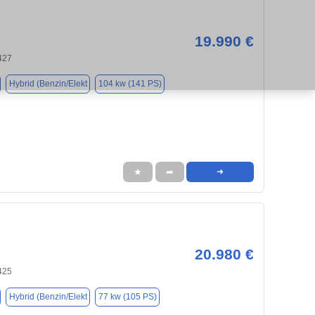
19.990 €
427
Hybrid (Benzin/Elekt
104 kw (141 PS)
★
➦
➜
20.980 €
425
Hybrid (Benzin/Elekt
77 kw (105 PS)