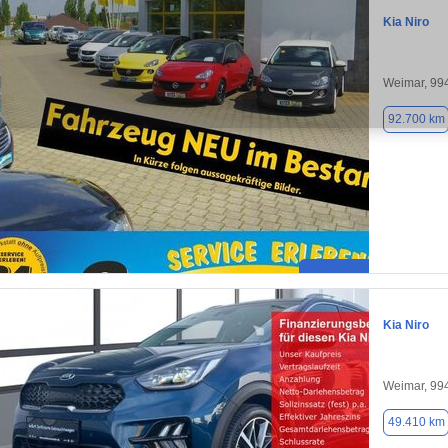
Kia Niro
Weimar, 99
92.700 km
Kia Niro
Weimar, 99
49.410 km