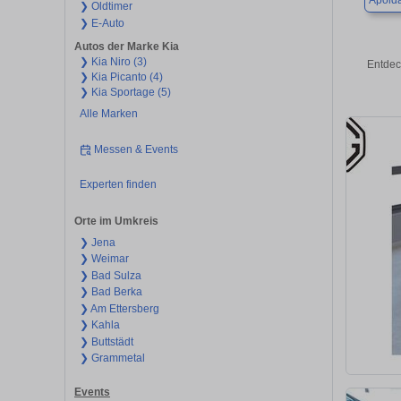
Apold
❯ Oldtimer
❯ E-Auto
Autos der Marke Kia
❯ Kia Niro (3)
Entdec
❯ Kia Picanto (4)
❯ Kia Sportage (5)
Alle Marken
Messen & Events
Experten finden
Orte im Umkreis
❯ Jena
❯ Weimar
❯ Bad Sulza
❯ Bad Berka
❯ Am Ettersberg
❯ Kahla
❯ Buttstädt
❯ Grammetal
Events