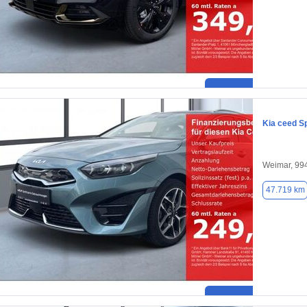
Kia ceed S
Weimar, 99
47.719 km