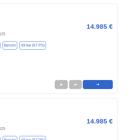
14.985 €
425
Benzin
49 kw (67 PS)
★
➦
➜
14.985 €
425