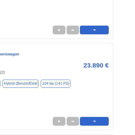
★
➦
➜
portswagon
23.890 €
425
Hybrid (Benzin/Elekt
104 kw (141 PS)
★
➦
➜