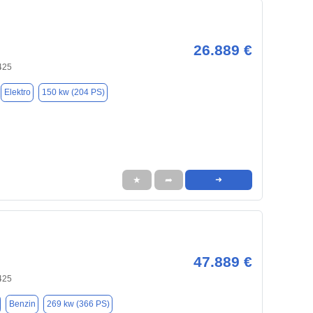
26.889 €
425
Elektro
150 kw (204 PS)
★
➦
➜
47.889 €
425
Benzin
269 kw (366 PS)