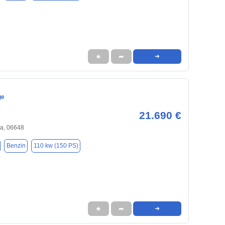
★
➦
➜
ge
21.690 €
ga, 06648
Benzin
110 kw (150 PS)
★
➦
➜