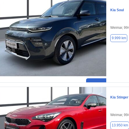
Kia Soul
Weimar, 99
9.999 km
Kia Stinger
Weimar, 99
13.950 km