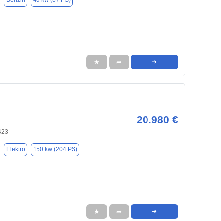
Benzin
49 kw (67 PS)
★
➦
➜
20.980 €
423
Elektro
150 kw (204 PS)
★
➦
➜