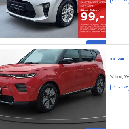
23.600 km
Kia Soul
Weimar, 99
34.590 km