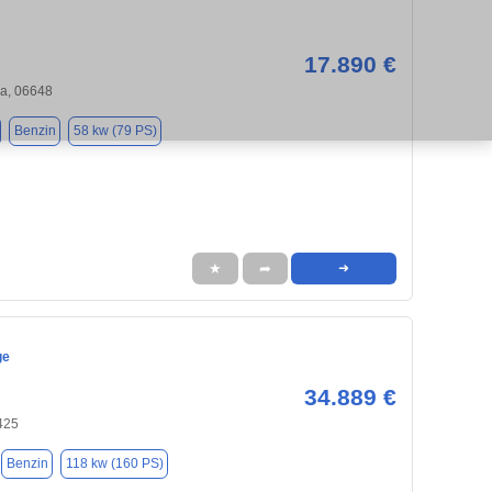
17.890 €
ga, 06648
Benzin
58 kw (79 PS)
★
➦
➜
ge
34.889 €
425
Benzin
118 kw (160 PS)