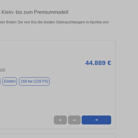
m Klein- bis zum Premiummodell
ier finden Sie von Kia die besten Gebrauchtwagen in Apolda von
44.889 €
425
Elektro
168 kw (228 PS)
★
➦
➜