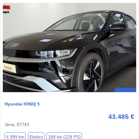
Hyundai IONIQ 5
43.485 €
Jena, 07743
4.999 km
Elektro
168 kw (228 PS)