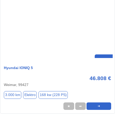
Hyundai IONIQ 5
46.808 €
Weimar, 99427
3.000 km
Elektro
168 kw (228 PS)
★
➦
➜