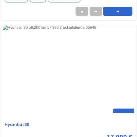
★
➦
➜
Hyundai i30
17.990 €