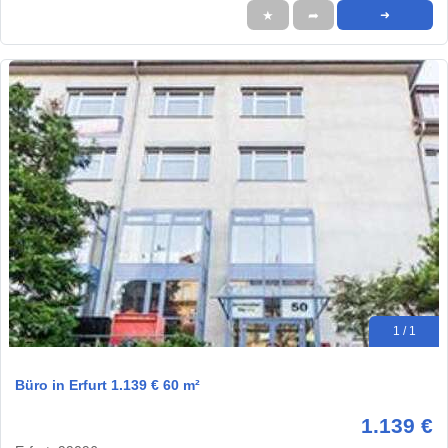
★
➦
➜
1 / 1
Büro in Erfurt 1.139 € 60 m²
1.139 €