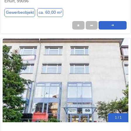
Erfurt, 99096
Gewerbeobjekt
ca. 60,00 m²
★
➦
➜
1 / 1