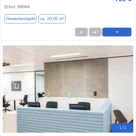
Erfurt, 99084
Gewerbeobjekt
ca. 20,00 m²
★
➦
➜
1 / 1