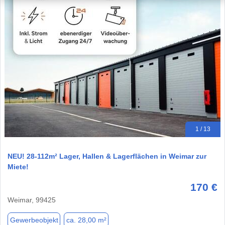
1 / 13
NEU! 28-112m² Lager, Hallen & Lagerflächen in Weimar zur
Miete!
170 €
Weimar, 99425
Gewerbeobjekt
ca. 28,00 m²