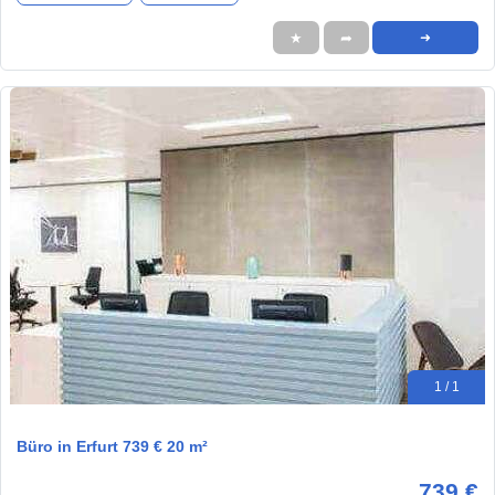
★
➦
➜
1 / 1
Büro in Erfurt 739 € 20 m²
739 €