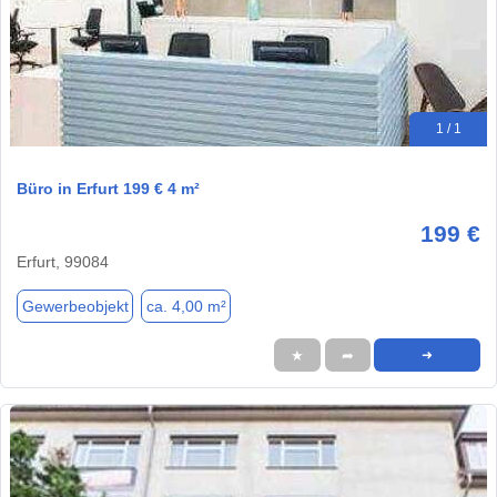
1 / 1
Büro in Erfurt 199 € 4 m²
199 €
Erfurt, 99084
Gewerbeobjekt
ca. 4,00 m²
★
➦
➜