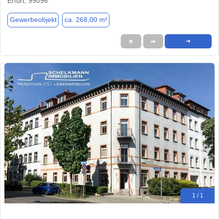
Erfurt, 99096
Gewerbeobjekt
ca. 268,00 m²
★
➦
➜
1 / 1