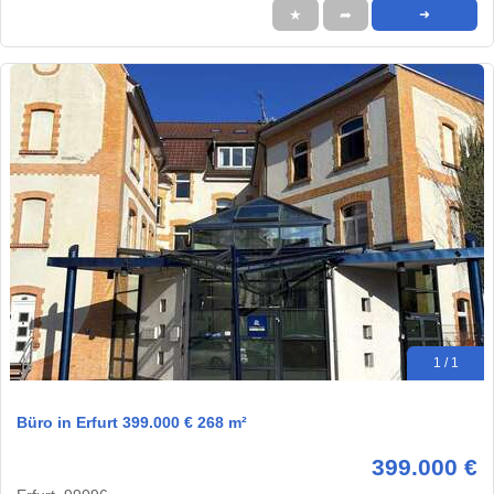
★
➦
➜
1 / 1
Büro in Erfurt 399.000 € 268 m²
399.000 €