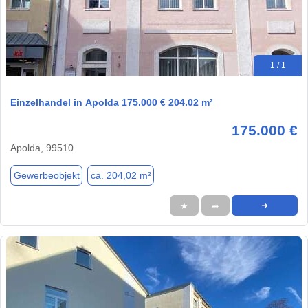
1 / 1
Einzelhandel in Apolda 175.000 € 204.02 m²
175.000 €
Apolda, 99510
Gewerbeobjekt
ca. 204,02 m²
★
➦
➜