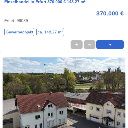
Einzelhandel in Erfurt 370.000 € 148.27 m²
370.000 €
Erfurt, 99089
Gewerbeobjekt
ca. 148,27 m²
★
➦
➜