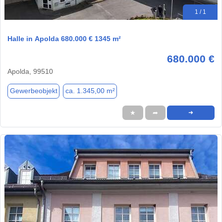
1 / 1
Halle in Apolda 680.000 € 1345 m²
680.000 €
Apolda, 99510
Gewerbeobjekt
ca. 1.345,00 m²
★
➦
➜