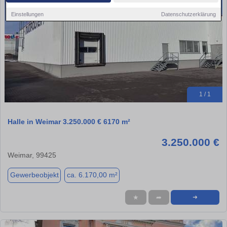
Einstellungen
Datenschutzerklärung
1 / 1
Halle in Weimar 3.250.000 € 6170 m²
3.250.000 €
Weimar, 99425
Gewerbeobjekt
ca. 6.170,00 m²
★
➦
➜