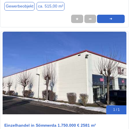
Gewerbeobjekt
ca. 515,00 m²
★
➦
➜
1 / 1
Einzelhandel in Sömmerda 1.750.000 € 2581 m²