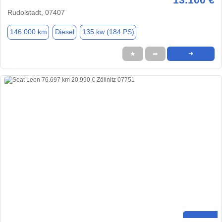
Rudolstadt, 07407
146.000 km
Diesel
135 kw (184 PS)
★
➦
➜