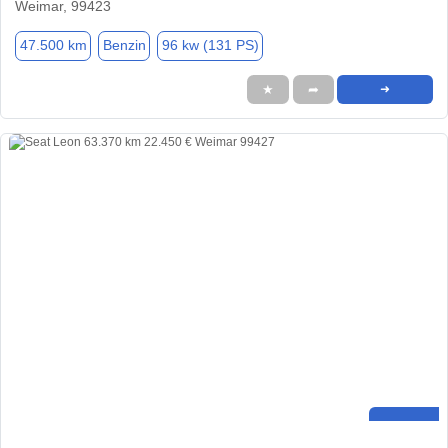
Weimar, 99423
47.500 km
Benzin
96 kw (131 PS)
★
➦
➜