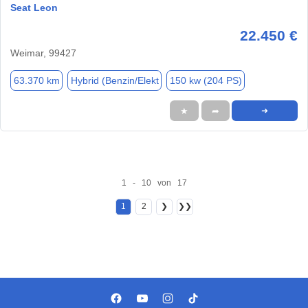
Seat Leon
22.450 €
Weimar, 99427
63.370 km
Hybrid (Benzin/Elekt
150 kw (204 PS)
★
➦
➜
1 - 10 von 17
1
2
❯
❯❯