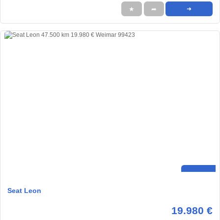
★
➦
➜
Seat Leon
19.980 €