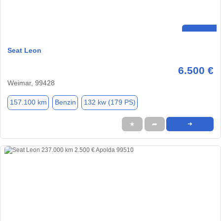
Seat Leon
6.500 €
Weimar, 99428
157.100 km
Benzin
132 kw (179 PS)
★
➦
➜