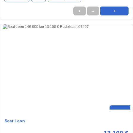
★
➦
➜
Seat Leon
13.100 €