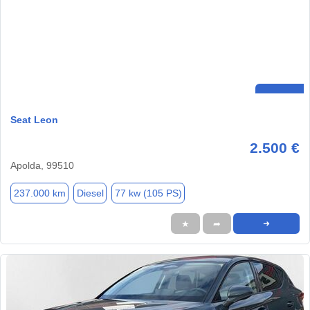
Seat Leon
2.500 €
Apolda, 99510
237.000 km
Diesel
77 kw (105 PS)
★
➦
➜