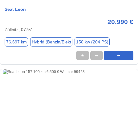
Seat Leon
20.990 €
Zöllnitz, 07751
76.697 km
Hybrid (Benzin/Elekt
150 kw (204 PS)
★
➦
➜