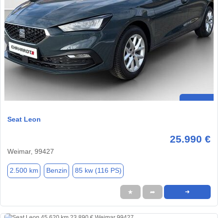
Seat Leon
25.990 €
Weimar, 99427
2.500 km
Benzin
85 kw (116 PS)
★
➦
➜