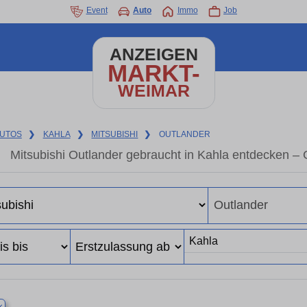
Event
Auto
Immo
Job
ANZEIGEN
MARKT-
WEIMAR
UTOS
❯
KAHLA
❯
MITSUBISHI
❯
OUTLANDER
Mitsubishi Outlander gebraucht in Kahla entdecken –
×