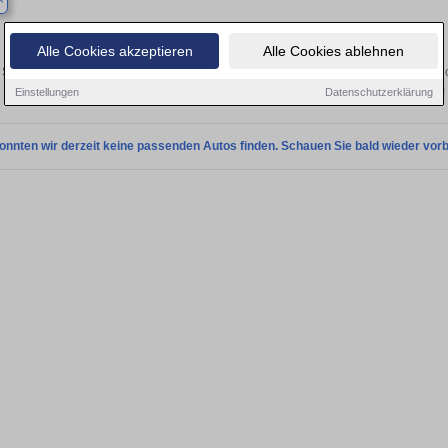
Finden Sie in Kahla Ihren gebrauchten 
Alle Cookies akzeptieren
Alle Cookies ablehnen
Sie in Kahla einen Mitsubishi Outlander Gebrauchtwagen? Entdecken Sie gebrauc
Preisklassen von privat und vom
Einstellungen
Datenschutzerklärung
onnten wir derzeit keine passenden Autos finden. Schauen Sie bald wieder vorb