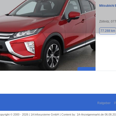
Mitsubishi 
Zöllnitz, 07
77.288 km
Ratgeber
P
opyright © 2000 - 2026 | 1A Infosysteme GmbH | Content by: 1A-Anzeigenmarkt.de 06.08.20