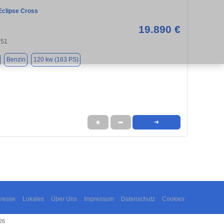
Eclipse Cross
19.890 €
751
Benzin
120 kw (163 PS)
★
➦
➜
resse
Lokales
Über Uns
Impressum
Datenschutz
Cookies
26