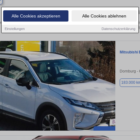
Finden Sie in Kahla Ihren gebrauchten Mi
Alle Cookies akzeptieren
Alle Cookies ablehnen
chen Sie in Kahla einen Mitsubishi Eclipse Cross Gebrauchtwagen? Entdecken Sie
Ausführungen und Preisklassen von privat
Einstellungen
Datenschutzerklärung
Mitsubishi 
Dornburg -
183.000 k