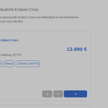
tsubishi Eclipse Cross
 gebrauchte Eclipse Cross von Mitsubishi in verschiedenen
 und vom Händler.
Eclipse Cross
13.990 €
 Camburg, 07774
m
Diesel
109 kw (148 PS)
★
➦
➜