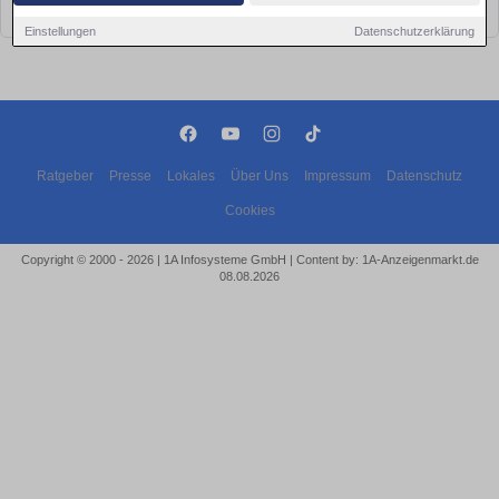
bald wieder vorbei!
Einstellungen
Datenschutzerklärung
Ratgeber
Presse
Lokales
Über Uns
Impressum
Datenschutz
Cookies
Copyright © 2000 - 2026 | 1A Infosysteme GmbH | Content by: 1A-Anzeigenmarkt.de
08.08.2026