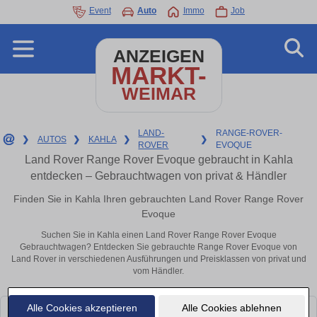
Event
Auto
Immo
Job
ANZEIGEN
MARKT-
WEIMAR
LAND-
RANGE-ROVER-
❯
AUTOS
❯
KAHLA
❯
❯
ROVER
EVOQUE
Land Rover Range Rover Evoque gebraucht in Kahla
entdecken – Gebrauchtwagen von privat & Händler
Finden Sie in Kahla Ihren gebrauchten Land Rover Range Rover
Evoque
Suchen Sie in Kahla einen Land Rover Range Rover Evoque
Gebrauchtwagen? Entdecken Sie gebrauchte Range Rover Evoque von
Land Rover in verschiedenen Ausführungen und Preisklassen von privat und
vom Händler.
Alle Cookies akzeptieren
Alle Cookies ablehnen
Leider konnten wir derzeit keine passenden Autos finden. Schauen Sie