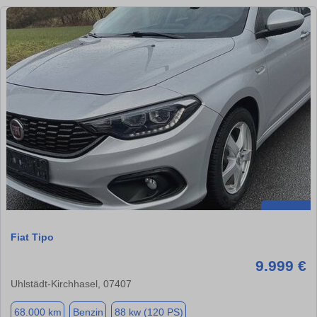
Fiat Tipo
9.999 €
Uhlstädt-Kirchhasel, 07407
68.000 km
Benzin
88 kw (120 PS)