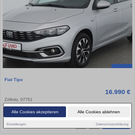
Fiat Tipo
16.990 €
Zöllnitz, 07751
13.874 km
Benzin
73 kw (99 PS)
Alle Cookies akzeptieren
Alle Cookies ablehnen
Einstellungen
Datenschutzerklärung
★
➦
➜