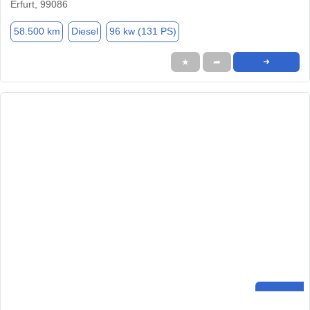
Erfurt, 99086
58.500 km
Diesel
96 kw (131 PS)
★
➦
➜