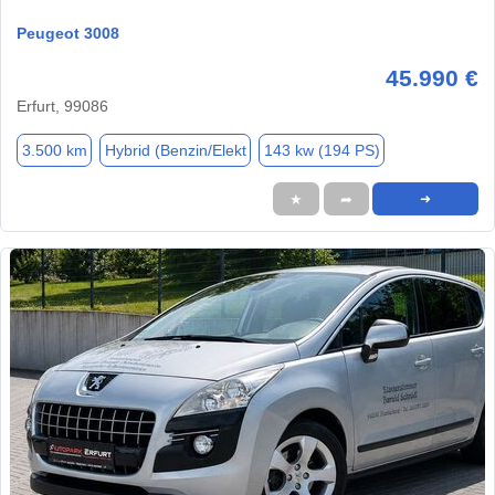
Peugeot 3008
45.990 €
Erfurt, 99086
3.500 km
Hybrid (Benzin/Elekt
143 kw (194 PS)
★
➦
➜