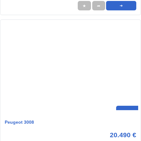
★
➦
➜
Peugeot 3008
20.490 €