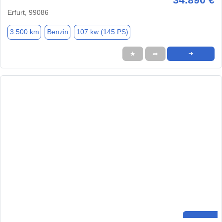
Erfurt, 99086
3.500 km
Benzin
107 kw (145 PS)
★
➦
➜