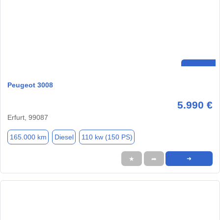
Peugeot 3008
5.990 €
Erfurt, 99087
165.000 km
Diesel
110 kw (150 PS)
★
➦
➜