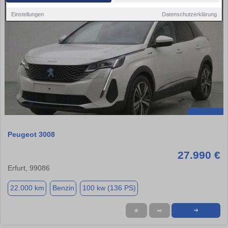
Einstellungen
Datenschutzerklärung
Peugeot 3008
27.990 €
Erfurt, 99086
22.000 km
Benzin
100 kw (136 PS)
★
➦
➜