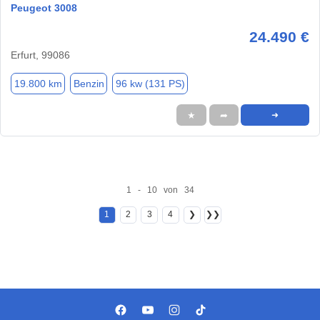
Peugeot 3008
24.490 €
Erfurt, 99086
19.800 km
Benzin
96 kw (131 PS)
★
➦
➜
1 - 10 von 34
1
2
3
4
❯
❯❯