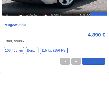
Peugeot 3008
4.890 €
Erfurt, 99085
108.433 km
Benzin
115 kw (156 PS)
★
➦
➜