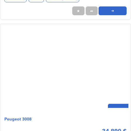
★
➦
➜
Peugeot 3008
34.890 €