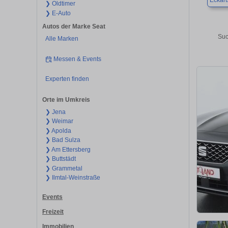
Eckart
❯ Oldtimer
❯ E-Auto
Autos der Marke Seat
Suc
Alle Marken
Messen & Events
Experten finden
Orte im Umkreis
❯ Jena
❯ Weimar
❯ Apolda
❯ Bad Sulza
❯ Am Ettersberg
❯ Buttstädt
❯ Grammetal
❯ Ilmtal-Weinstraße
Events
Freizeit
Immobilien