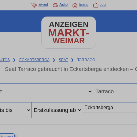
Event
Auto
Immo
Job
ANZEIGEN
MARKT-
WEIMAR
UTOS
❯
ECKARTSBERGA
❯
SEAT
❯
TARRACO
Seat Tarraco gebraucht in Eckartsberga entdecken –
×