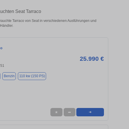
auchten Seat Tarraco
rauchte Tarraco von Seat in verschiedenen Ausführungen und
 Händler.
co
25.990 €
751
Benzin
110 kw (150 PS)
★
➦
➜