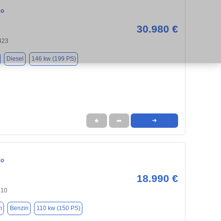
co
30.980 €
423
Diesel
146 kw (199 PS)
★
➦
➜
co
18.990 €
510
m
Benzin
110 kw (150 PS)