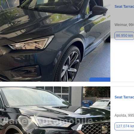
Seat Tarra
Weimar, 99
86.950 km
Seat Tarra
Apolda, 99
127.074 k