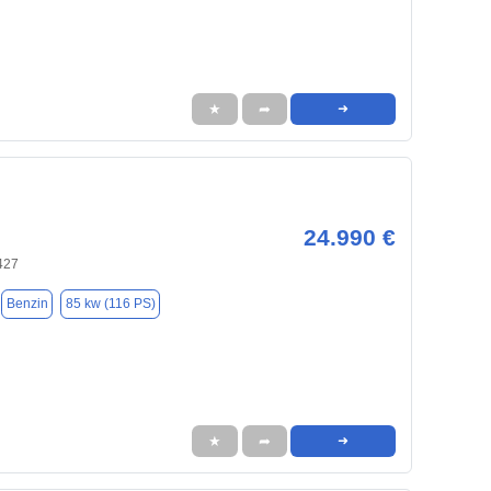
★
➦
➜
24.990 €
427
Benzin
85 kw (116 PS)
★
➦
➜