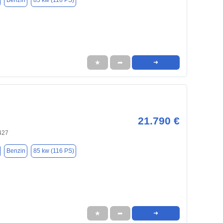
Benzin
85 kw (116 PS)
★
➦
➜
21.790 €
427
Benzin
85 kw (116 PS)
★
➦
➜