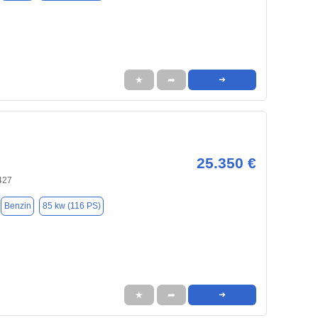
★
➦
➜
25.350 €
427
Benzin
85 kw (116 PS)
★
➦
➜