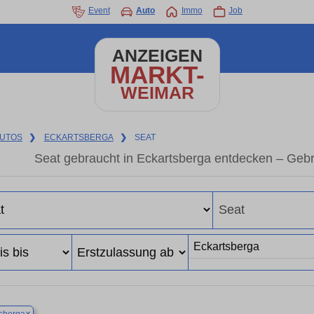
Event
Auto
Immo
Job
ANZEIGEN
MARKT-
WEIMAR
UTOS
❯
ECKARTSBERGA
❯
SEAT
Seat gebraucht in Eckartsberga entdecken – Geb
×