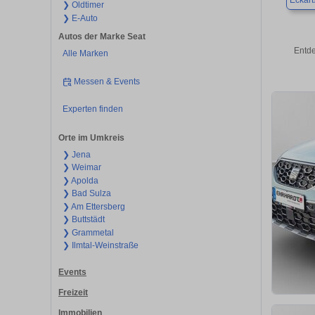
Eckart
❯ Oldtimer
❯ E-Auto
Autos der Marke Seat
Entde
Alle Marken
Messen & Events
Experten finden
Orte im Umkreis
❯ Jena
❯ Weimar
❯ Apolda
❯ Bad Sulza
❯ Am Ettersberg
❯ Buttstädt
❯ Grammetal
❯ Ilmtal-Weinstraße
Events
Freizeit
Immobilien