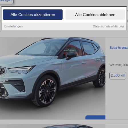
sberga
Finden Sie in Eckartsberga Ihren gebrauchten Seat 
Alle Cookies akzeptieren
Alle Cookies ablehnen
cken Sie in Eckartsberga gebrauchte Seat Fahrzeuge. Von Kleinwagen bis hin zum
Eckartsberga von privat und vom
Einstellungen
Datenschutzerklärung
Seat Arona
Weimar, 99
2.500 km