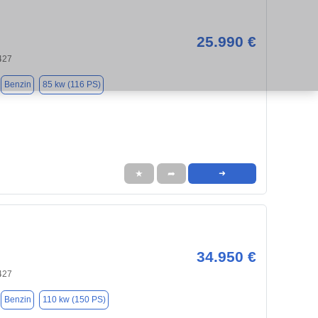
25.990 €
427
Benzin
85 kw (116 PS)
★
➦
➜
34.950 €
427
Benzin
110 kw (150 PS)