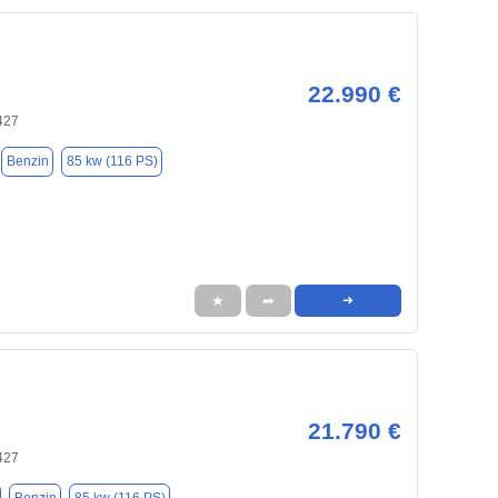
22.990 €
427
Benzin
85 kw (116 PS)
★
➦
➜
21.790 €
427