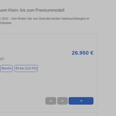
– vom Klein- bis zum Premiummodell
 SUV – hier finden Sie von Seat die besten Gebrauchtwagen in
 Händler.
26.950 €
427
Benzin
85 kw (116 PS)
★
➦
➜