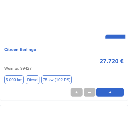
Citroen Berlingo
27.720 €
Weimar, 99427
5.000 km
Diesel
75 kw (102 PS)
★
➦
➜