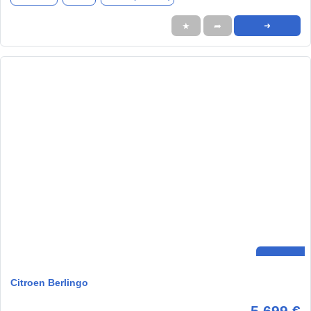
★
➦
➜
Citroen Berlingo
5.699 €