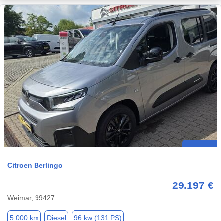
Citroen Berlingo
29.197 €
Weimar, 99427
5.000 km
Diesel
96 kw (131 PS)