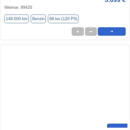
Weimar, 99425
148.000 km
Benzin
88 kw (120 PS)
★
➦
➜