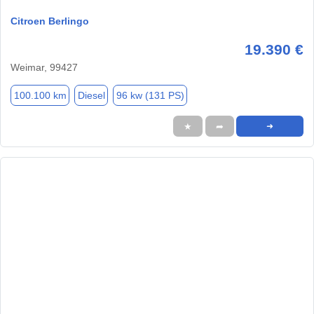
Citroen Berlingo
19.390 €
Weimar, 99427
100.100 km
Diesel
96 kw (131 PS)
★
➦
➜