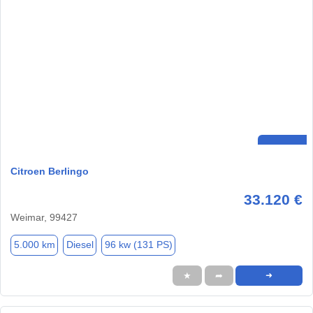
Citroen Berlingo
33.120 €
Weimar, 99427
5.000 km
Diesel
96 kw (131 PS)
★
➦
➜