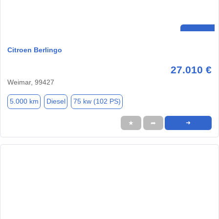
Citroen Berlingo
27.010 €
Weimar, 99427
5.000 km
Diesel
75 kw (102 PS)
★
➦
➜