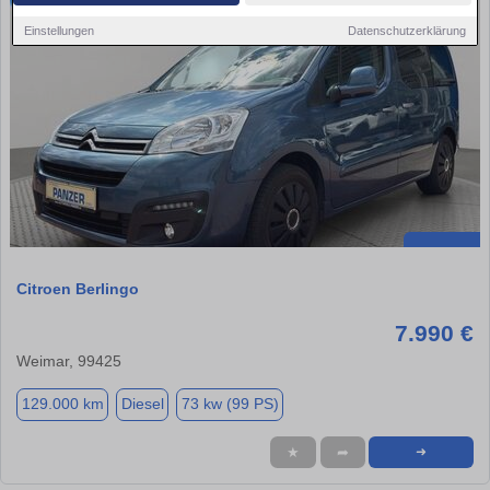
Einstellungen
Datenschutzerklärung
Citroen Berlingo
7.990 €
Weimar, 99425
129.000 km
Diesel
73 kw (99 PS)
★
➦
➜