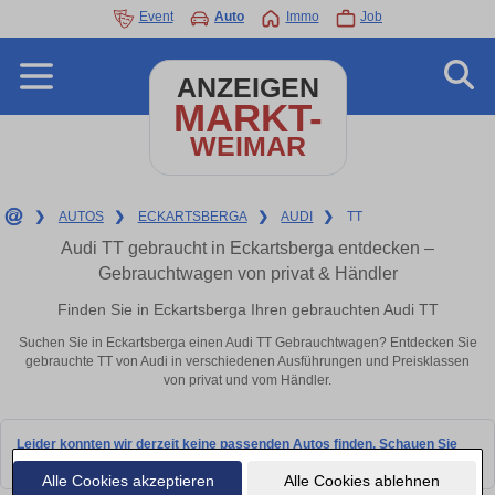
Event
Auto
Immo
Job
ANZEIGEN
MARKT-
WEIMAR
❯
AUTOS
❯
ECKARTSBERGA
❯
AUDI
❯
TT
Audi TT gebraucht in Eckartsberga entdecken –
Gebrauchtwagen von privat & Händler
Finden Sie in Eckartsberga Ihren gebrauchten Audi TT
Suchen Sie in Eckartsberga einen Audi TT Gebrauchtwagen? Entdecken Sie
gebrauchte TT von Audi in verschiedenen Ausführungen und Preisklassen
von privat und vom Händler.
Leider konnten wir derzeit keine passenden Autos finden. Schauen Sie
bald wieder vorbei!
Alle Cookies akzeptieren
Alle Cookies ablehnen