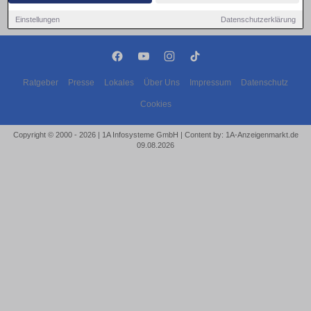
Einstellungen
Datenschutzerklärung
Ratgeber
Presse
Lokales
Über Uns
Impressum
Datenschutz
Cookies
Copyright © 2000 - 2026 | 1A Infosysteme GmbH | Content by: 1A-Anzeigenmarkt.de
09.08.2026