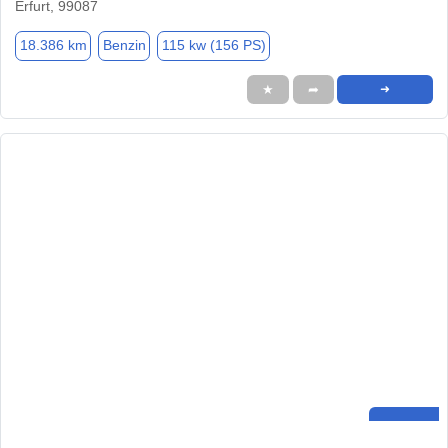
Erfurt, 99087
18.386 km
Benzin
115 kw (156 PS)
★
➦
➜