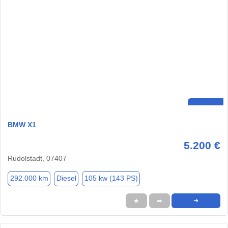
BMW X1
5.200 €
Rudolstadt, 07407
292.000 km
Diesel
105 kw (143 PS)
★
➦
➜