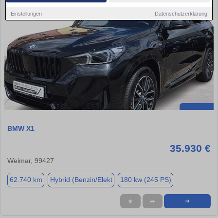
Einstellungen
Datenschutzerklärung
BMW X1
35.930 €
Weimar, 99427
62.740 km
Hybrid (Benzin/Elekt
180 kw (245 PS)
★
➦
➜