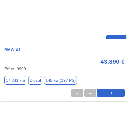
BMW X1
43.890 €
Erfurt, 99091
17.241 km
Diesel
145 kw (197 PS)
★
➦
➜