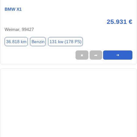
BMW X1
25.931 €
Weimar, 99427
36.818 km
Benzin
131 kw (178 PS)
★
➦
➜