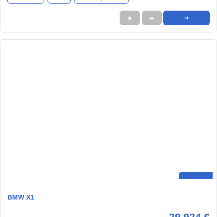
★
➦
➜
BMW X1
29.924 €