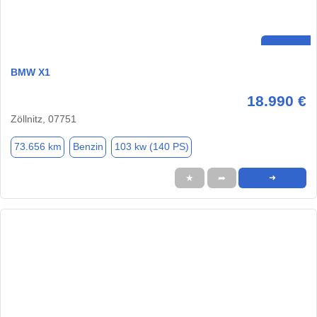
BMW X1
18.990 €
Zöllnitz, 07751
73.656 km
Benzin
103 kw (140 PS)
★
➦
➜