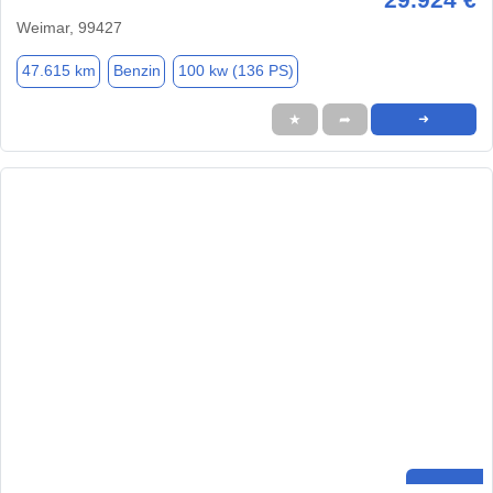
Weimar, 99427
47.615 km
Benzin
100 kw (136 PS)
★
➦
➜