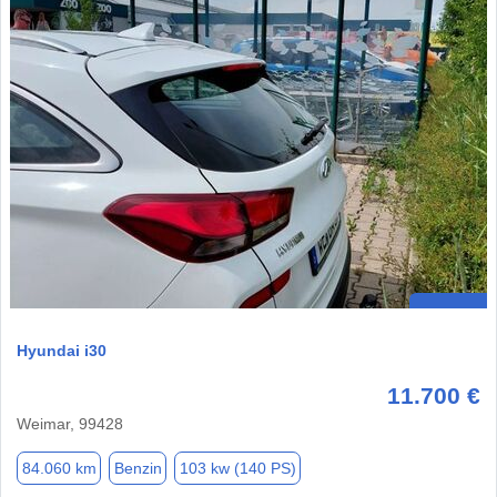
Hyundai i30
11.700 €
Weimar, 99428
84.060 km
Benzin
103 kw (140 PS)