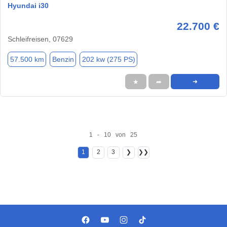
Hyundai i30
22.700 €
Schleifreisen, 07629
57.500 km
Benzin
202 kw (275 PS)
★
➦
➜
1 - 10 von 25
1
2
3
❯
❯❯