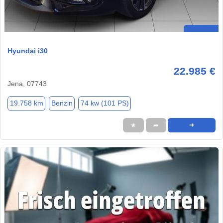
Hyundai i30
22.985 €
Jena, 07743
19.758 km
Benzin
74 kw (101 PS)
★
➦
➜