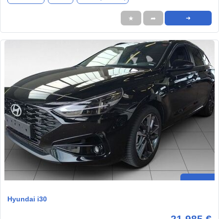
★
➦
➜
Hyundai i30
21.985 €