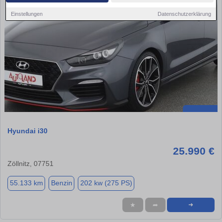
Einstellungen
Datenschutzerklärung
Hyundai i30
25.990 €
Zöllnitz, 07751
55.133 km
Benzin
202 kw (275 PS)
★
➦
➜