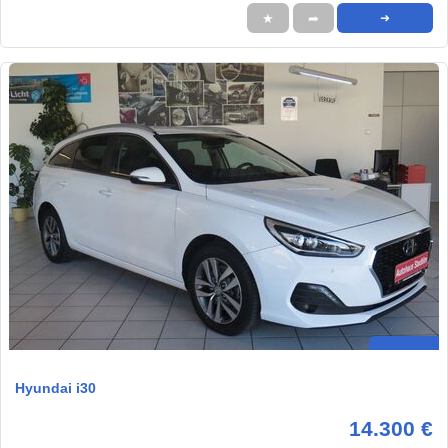
★
➦
➜
Hyundai i30
14.300 €