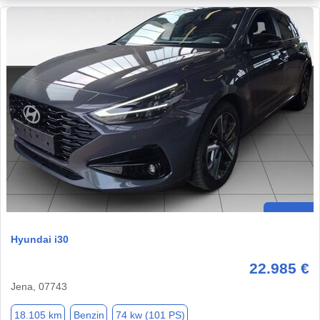
Hyundai i30
22.985 €
Jena, 07743
18.105 km
Benzin
74 kw (101 PS)