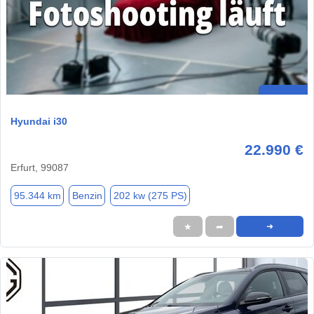
Hyundai i30
22.990 €
Erfurt, 99087
95.344 km
Benzin
202 kw (275 PS)
★
➦
➜