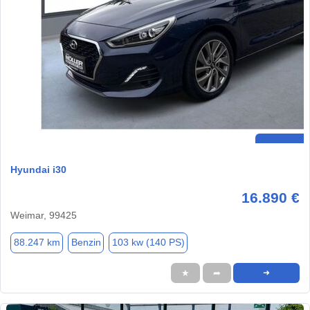
Hyundai i30
16.890 €
Weimar, 99425
88.247 km
Benzin
103 kw (140 PS)
★
➦
➜