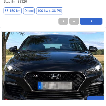
Stadtilm, 99326
83.150 km
Diesel
100 kw (136 PS)
★
➦
➜