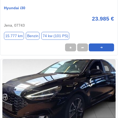
Hyundai i30
23.985 €
Jena, 07743
15.777 km
Benzin
74 kw (101 PS)
★
➦
➜