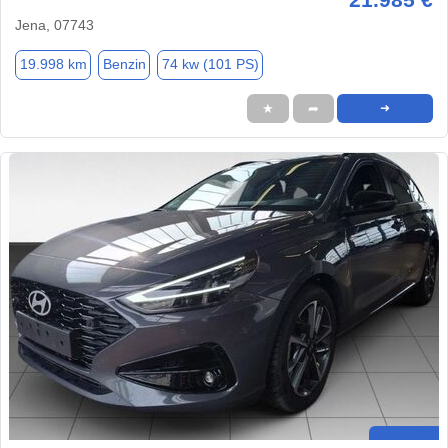
Jena, 07743
19.998 km
Benzin
74 kw (101 PS)
★
➦
➜