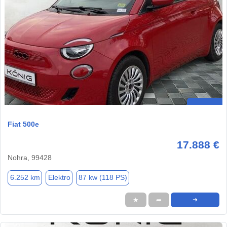
Fiat 500e
17.888 €
Nohra, 99428
6.252 km
Elektro
87 kw (118 PS)
★
➦
➜