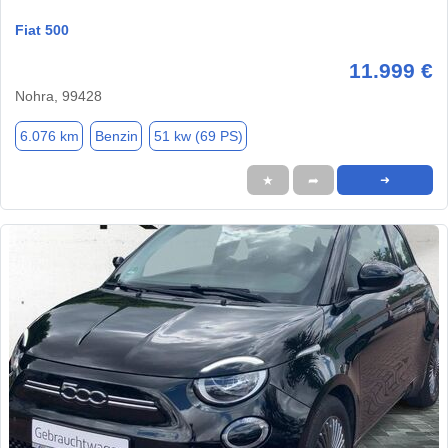
Fiat 500
11.999 €
Nohra, 99428
6.076 km
Benzin
51 kw (69 PS)
★
➦
➜