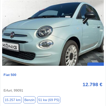
Fiat 500
12.798 €
Erfurt, 99091
15.257 km
Benzin
51 kw (69 PS)