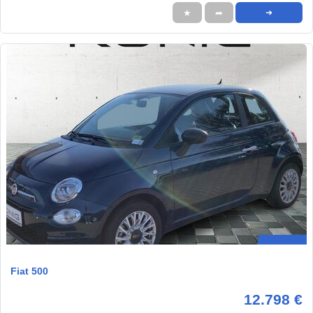
★
➦
➜
Fiat 500
12.798 €