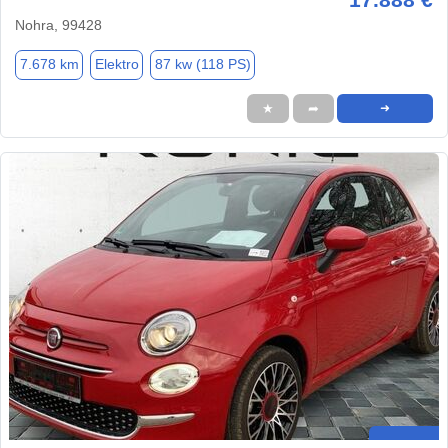
Nohra, 99428
7.678 km
Elektro
87 kw (118 PS)
★
➦
➜