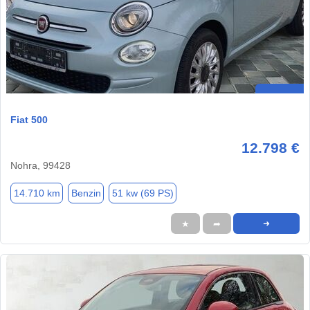
Fiat 500
12.798 €
Nohra, 99428
14.710 km
Benzin
51 kw (69 PS)
★
➦
➜