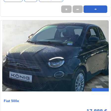
★
➦
➜
Fiat 500e
17.888 €