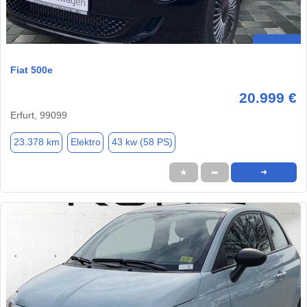
Fiat 500e
20.999 €
Erfurt, 99099
23.378 km
Elektro
43 kw (58 PS)
★
➦
➜