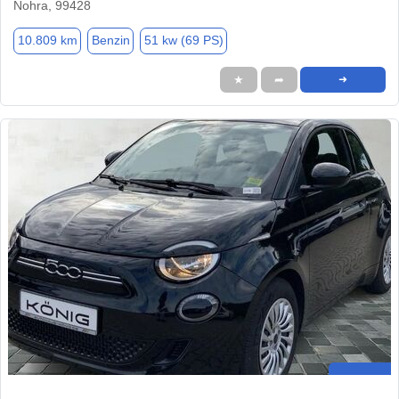
Nohra, 99428
10.809 km
Benzin
51 kw (69 PS)
★
➦
➜