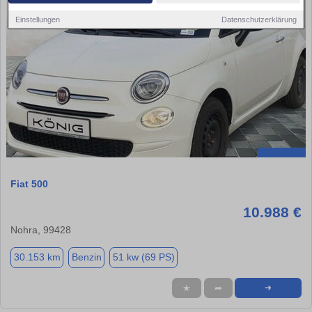
Einstellungen
Datenschutzerklärung
Fiat 500
10.988 €
Nohra, 99428
30.153 km
Benzin
51 kw (69 PS)
★
➦
➜