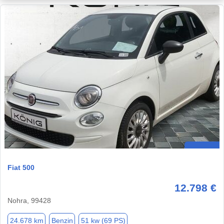
Fiat 500
12.798 €
Nohra, 99428
24.678 km
Benzin
51 kw (69 PS)