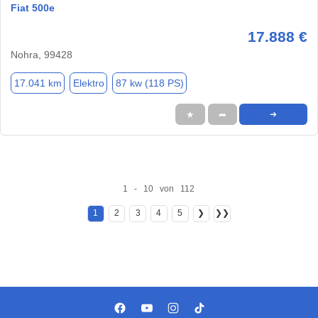
Fiat 500e
17.888 €
Nohra, 99428
17.041 km
Elektro
87 kw (118 PS)
★
➦
➜
1 - 10 von 112
1
2
3
4
5
❯
❯❯