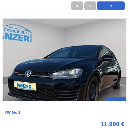
★
➦
➜
VW Golf
11.990 €