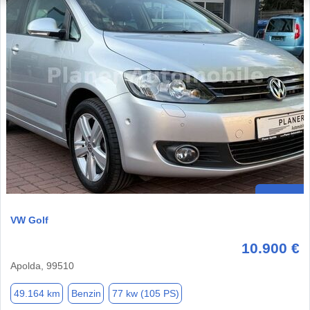
VW Golf
10.900 €
Apolda, 99510
49.164 km
Benzin
77 kw (105 PS)