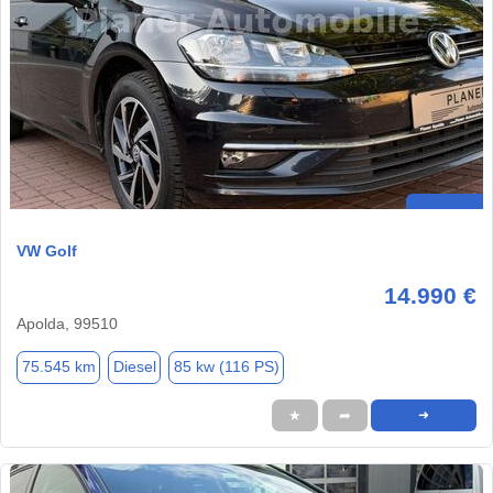
VW Golf
14.990 €
Apolda, 99510
75.545 km
Diesel
85 kw (116 PS)
★
➦
➜