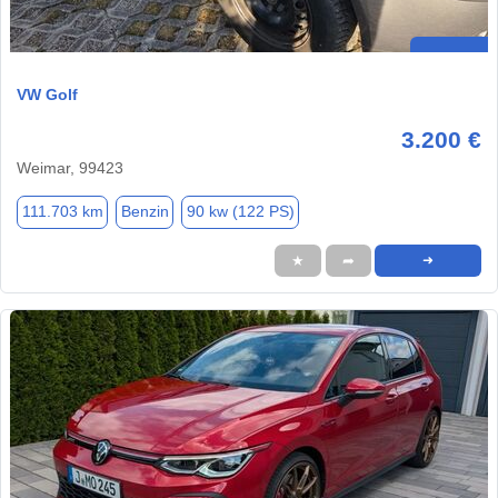
VW Golf
3.200 €
Weimar, 99423
111.703 km
Benzin
90 kw (122 PS)
★
➦
➜