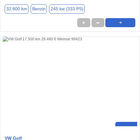
32.800 km
Benzin
245 kw (333 PS)
★
➦
➜
VW Golf