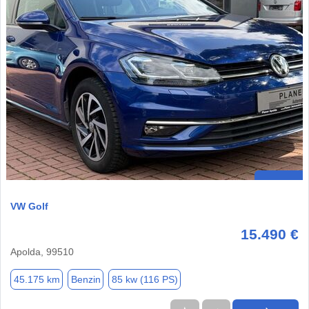
VW Golf
15.490 €
Apolda, 99510
45.175 km
Benzin
85 kw (116 PS)