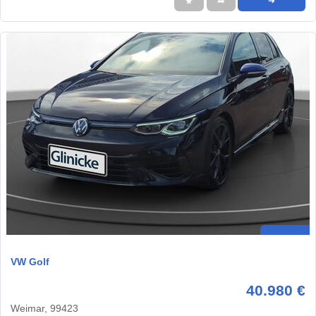
★
➦
➜
VW Golf
40.980 €
Weimar, 99423