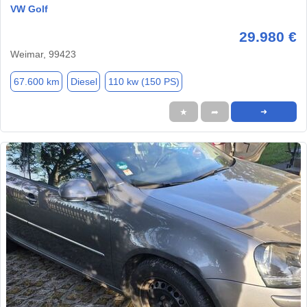
VW Golf
29.980 €
Weimar, 99423
67.600 km
Diesel
110 kw (150 PS)
★
➦
➜