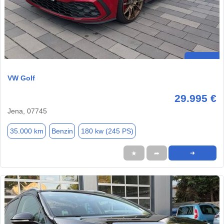
VW Golf
29.995 €
Jena, 07745
35.000 km
Benzin
180 kw (245 PS)
★
➦
➜