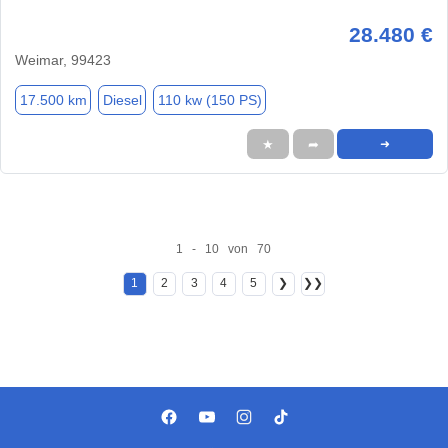
28.480 €
Weimar, 99423
17.500 km
Diesel
110 kw (150 PS)
★
➦
➜
1 - 10 von 70
1
2
3
4
5
❯
❯❯