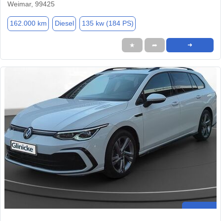
Weimar, 99425
162.000 km
Diesel
135 kw (184 PS)
★
➦
➜