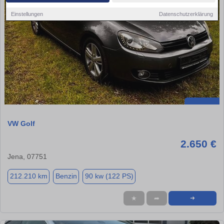
Einstellungen
Datenschutzerklärung
VW Golf
2.650 €
Jena, 07751
212.210 km
Benzin
90 kw (122 PS)
★
➦
➜