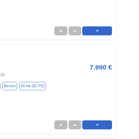
★
➦
➜
7.990 €
510
Benzin
60 kw (82 PS)
★
➦
➜