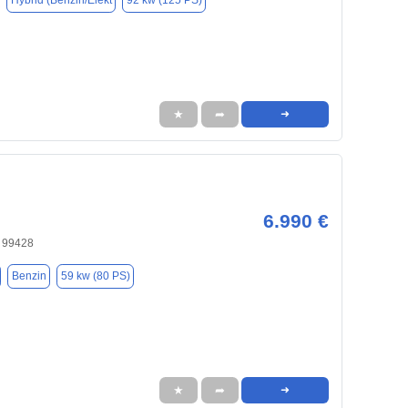
Hybrid (Benzin/Elekt
92 kw (125 PS)
★
➦
➜
6.990 €
 99428
Benzin
59 kw (80 PS)
★
➦
➜