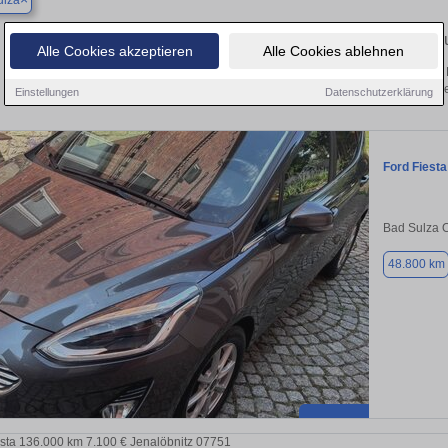
ulza
Finden Sie in Bad Sulza Ihren gebra
Alle Cookies akzeptieren
Alle Cookies ablehnen
Sie in Bad Sulza einen Ford Fiesta Gebrauchtwagen? Entdecken Sie gebrauchte F
von privat und vom Händle
Einstellungen
Datenschutzerklärung
Ford Fiesta
Bad Sulza O
48.800 km