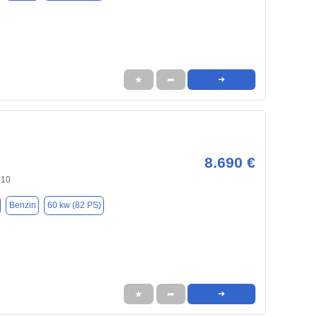
★
➦
➜
8.690 €
510
Benzin
60 kw (82 PS)
★
➦
➜