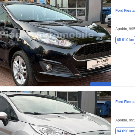
Ford Fiesta
Apolda, 99
65.910 km
Ford Fiesta
Apolda, 99
84.690 km