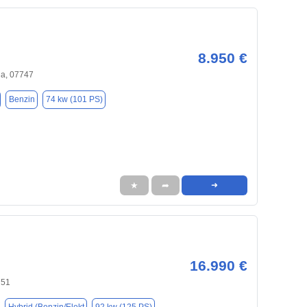
8.950 €
a, 07747
Benzin
74 kw (101 PS)
★
➦
➜
16.990 €
751