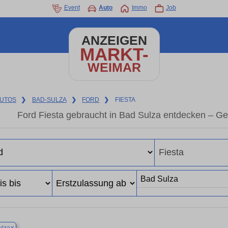
Event
Auto
Immo
Job
ANZEIGEN
MARKT-
WEIMAR
UTOS
❯
BAD-SULZA
❯
FORD
❯
FIESTA
Ford Fiesta gebraucht in Bad Sulza entdecken – G
×