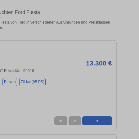
uchten Ford Fiesta
iesta von Ford in verschiedenen Ausführungen und Preisklassen
r.
13.300 €
T Eckolstädt, 99518
Benzin
70 kw (95 PS)
★
➦
➜