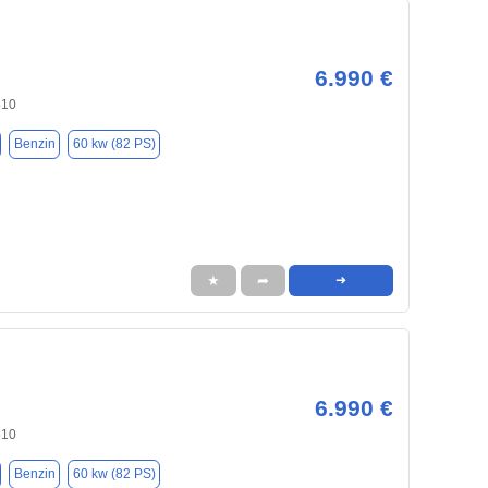
6.990 €
510
Benzin
60 kw (82 PS)
★
➦
➜
6.990 €
510
Benzin
60 kw (82 PS)