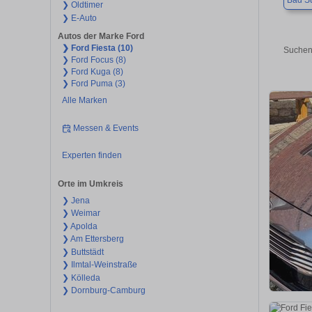
Bad S
❯ Oldtimer
❯ E-Auto
Autos der Marke Ford
❯ Ford Fiesta (10)
Suchen 
❯ Ford Focus (8)
❯ Ford Kuga (8)
❯ Ford Puma (3)
Alle Marken
Messen & Events
Experten finden
Orte im Umkreis
❯ Jena
❯ Weimar
❯ Apolda
❯ Am Ettersberg
❯ Buttstädt
❯ Ilmtal-Weinstraße
❯ Kölleda
❯ Dornburg-Camburg