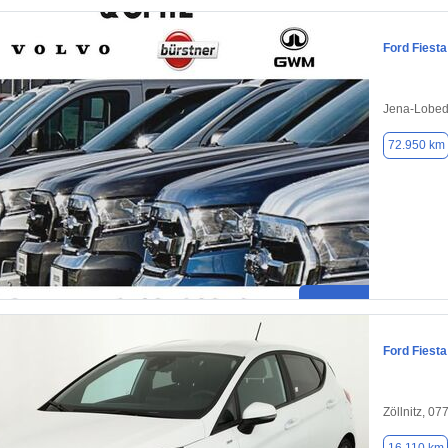
Ford Fiesta
Jena-Lobed
72.950 km
Ford Fiesta
Zöllnitz, 07