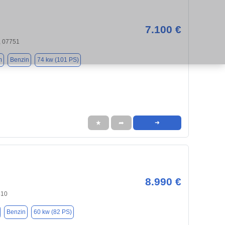
7.100 €
, 07751
m
Benzin
74 kw (101 PS)
★
➦
➜
8.990 €
510
Benzin
60 kw (82 PS)