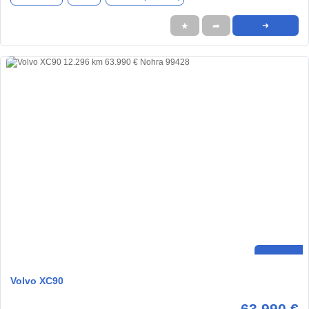
★
➦
➜
Volvo XC90
63.990 €