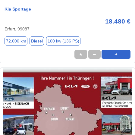
Kia Sportage
18.480 €
Erfurt, 99087
72.000 km
Diesel
100 kw (136 PS)
★
➦
➜