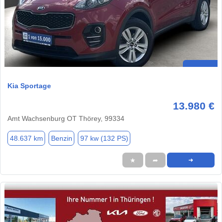
Kia Sportage
13.980 €
Amt Wachsenburg OT Thörey, 99334
48.637 km
Benzin
97 kw (132 PS)
★
➦
➜