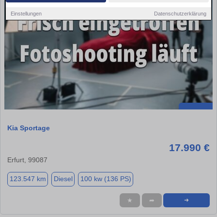
Einstellungen
Datenschutzerklärung
Kia Sportage
17.990 €
Erfurt, 99087
123.547 km
Diesel
100 kw (136 PS)
★
➦
➜