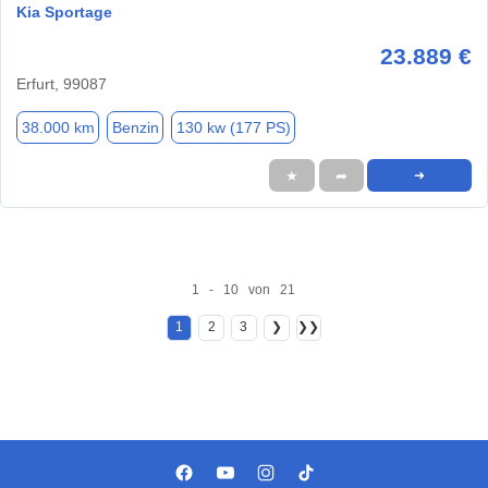
Kia Sportage
23.889 €
Erfurt, 99087
38.000 km
Benzin
130 kw (177 PS)
★
➦
➜
1 - 10 von 21
1
2
3
❯
❯❯