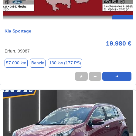
Kia Sportage
19.980 €
Erfurt, 99087
57.000 km
Benzin
130 kw (177 PS)
★
➦
➜