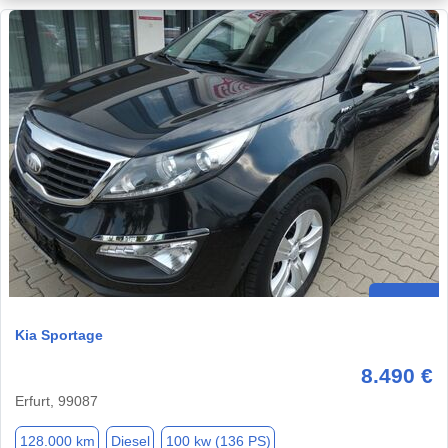
Kia Sportage
8.490 €
Erfurt, 99087
128.000 km
Diesel
100 kw (136 PS)