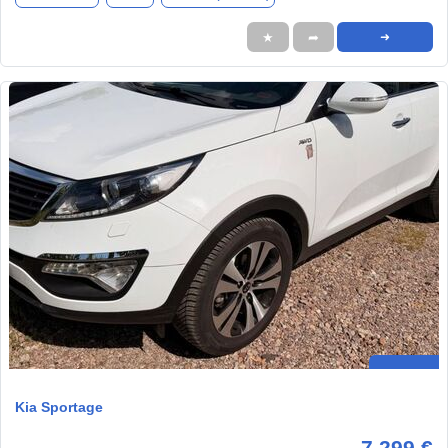
★
➦
➜
Kia Sportage
7.299 €