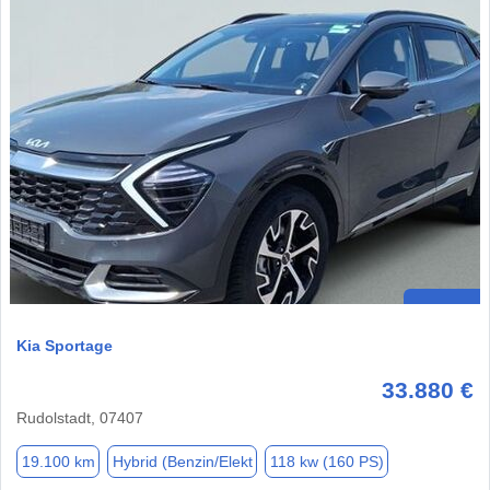
Kia Sportage
33.880 €
Rudolstadt, 07407
19.100 km
Hybrid (Benzin/Elekt
118 kw (160 PS)