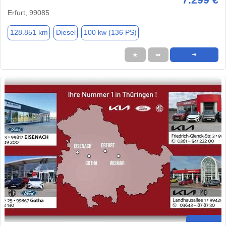
Erfurt, 99085
128.851 km
Diesel
100 kw (136 PS)
★
➦
➜