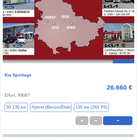
Kia Sportage
26.660 €
Erfurt, 99087
50.130 km
Hybrid (Benzin/Elekt
195 kw (265 PS)
★
➦
➜