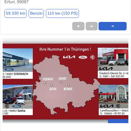
Erfurt, 99087
59.330 km
Benzin
110 kw (150 PS)
★
➦
➜