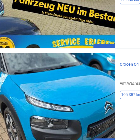
30.000 km
Citroen C4
Amt Wachse
105.397 k