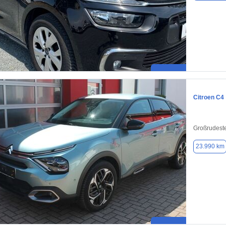
Citroen C4
Großrudest
23.990 km