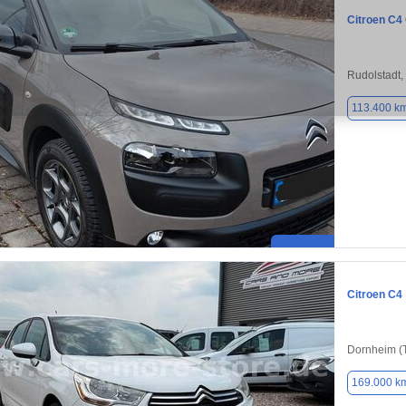
Citroen C4
Rudolstadt,
113.400 k
Citroen C4
Dornheim (
169.000 k