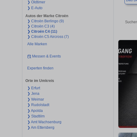
Bad B
❯ Oldtimer
❯ E-Auto
Autos der Marke Citroën
❯ Citroën Berlingo (9)
Suchen
❯ Citroën C3 (4)
❯ Citroën C4 (11)
❯ Citroën C5 Aircross (7)
Alle Marken
Messen & Events
Experten finden
Orte im Umkreis
❯ Erfurt
❯ Jena
❯ Weimar
❯ Rudolstadt
❯ Apolda
❯ Stadtilm
❯ Amt Wachsenburg
❯ Am Ettersberg