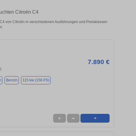
auchten Citroën C4
C4 von Citroën in verschiedenen Ausführungen und Preisklassen
r.
7.890 €
5
m
Benzin
115 kw (156 PS)
★
➦
➜