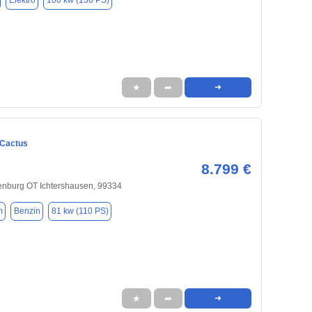
Elektro
100 kw (136 PS)
★
➦
➜
 Cactus
8.799 €
nburg OT Ichtershausen, 99334
m
Benzin
81 kw (110 PS)
★
➦
➜