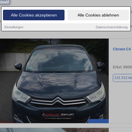
erka
Finden Sie in Bad Berka Ihren gebr
Alle Cookies akzeptieren
Alle Cookies ablehnen
 Sie in Bad Berka einen Citroën C4 Gebrauchtwagen? Entdecken Sie gebrauchte 
von privat und vom Händle
Einstellungen
Datenschutzerklärung
Citroen C4
Erfurt, 9908
131.512 k