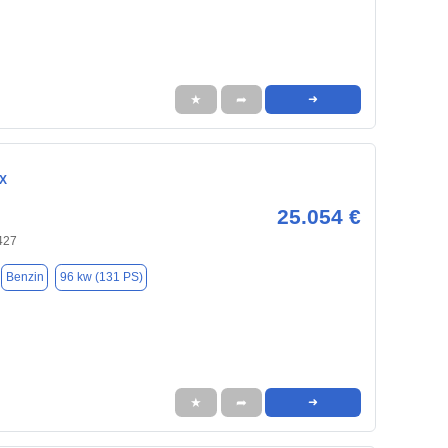
★
➦
➜
 X
25.054 €
427
Benzin
96 kw (131 PS)
★
➦
➜