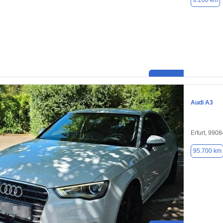
8.200 km
Audi A3
Erfurt, 9908
95.700 km