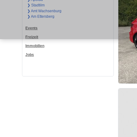
❯ Stadtilm
❯ Amt Wachsenburg
❯ Am Ettersberg
Events
Freizeit
Immobilien
Jobs