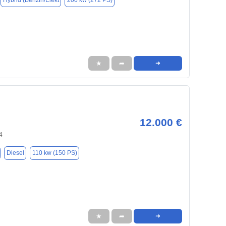
Hybrid (Benzin/Elekt
200 kw (272 PS)
★
➦
➜
12.000 €
4
Diesel
110 kw (150 PS)
★
➦
➜