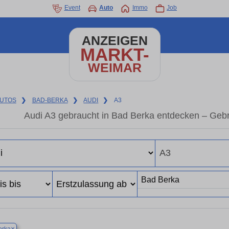
Event
Auto
Immo
Job
ANZEIGEN
MARKT-
WEIMAR
UTOS
❯
BAD-BERKA
❯
AUDI
❯
A3
Audi A3 gebraucht in Bad Berka entdecken – Geb
×