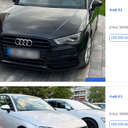
Audi A3
Erfurt, 9909
150.600 k
Audi A3
Erfurt, 9908
268.000 k