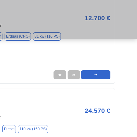
12.700 €
9
m
Erdgas (CNG)
81 kw (110 PS)
★
➦
➜
24.570 €
9
Diesel
110 kw (150 PS)