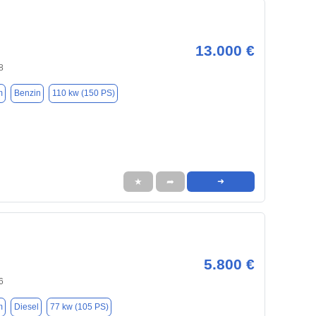
13.000 €
8
m
Benzin
110 kw (150 PS)
★
➦
➜
5.800 €
6
m
Diesel
77 kw (105 PS)