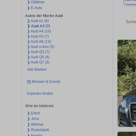
Bad B
❯ Oldtimer
❯ E-Auto
Autos der Marke Audi
❯ Audi A1 (6)
Suche
❯ Audi A3 (7)
❯ Audi A4 (16)
❯ Audi A5 (7)
❯ Audi A6 (13)
❯ Audi e-tron (5)
❯ Audi Q3 (7)
❯ Audi Q5 (4)
❯ Audi Q7 (3)
Alle Marken
Messen & Events
Experten finden
Orte im Umkreis
❯ Erfurt
❯ Jena
❯ Weimar
❯ Rudolstadt
❯ Apolda