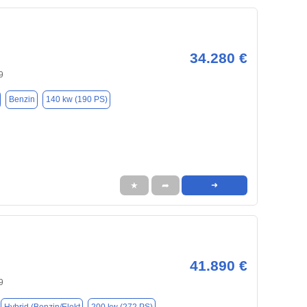
34.280 €
9
Benzin
140 kw (190 PS)
★
➦
➜
41.890 €
9