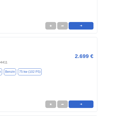
★
➦
➜
2.699 €
94411
m
Benzin
75 kw (102 PS)
★
➦
➜