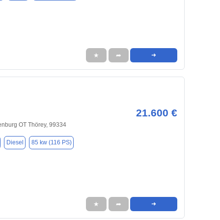
★
➦
➜
21.600 €
nburg OT Thörey, 99334
Diesel
85 kw (116 PS)
★
➦
➜