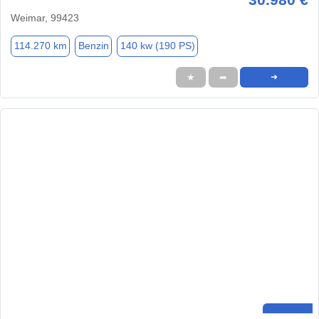
Weimar, 99423
114.270 km
Benzin
140 kw (190 PS)
★
➦
➜