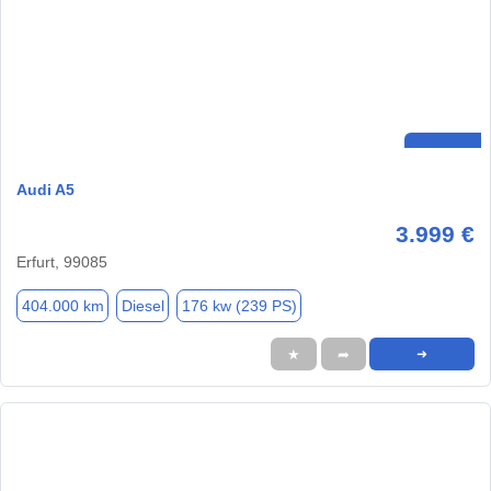
Audi A5
3.999 €
Erfurt, 99085
404.000 km
Diesel
176 kw (239 PS)
★
➦
➜