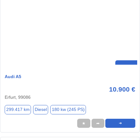
Audi A5
10.900 €
Erfurt, 99086
299.417 km
Diesel
180 kw (245 PS)
★
➦
➜