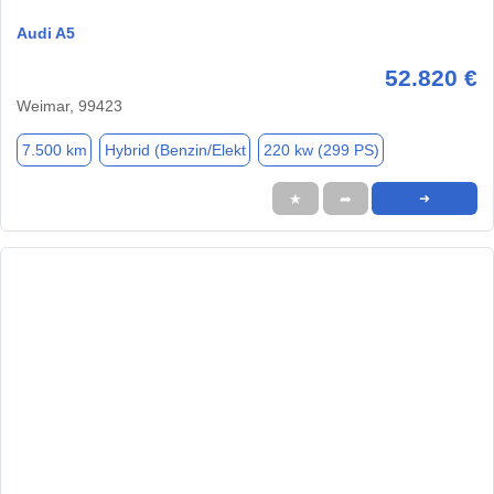
Audi A5
52.820 €
Weimar, 99423
7.500 km
Hybrid (Benzin/Elekt
220 kw (299 PS)
★
➦
➜