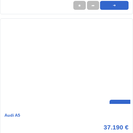
★
➦
➜
Audi A5
37.190 €