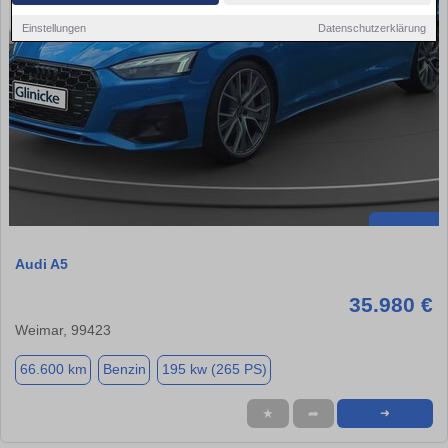
Einstellungen
Datenschutzerklärung
Audi A5
35.980 €
Weimar, 99423
66.600 km
Benzin
195 kw (265 PS)
★
➦
➜