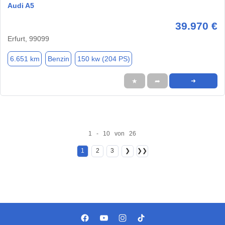
Audi A5
39.970 €
Erfurt, 99099
6.651 km
Benzin
150 kw (204 PS)
★
➦
➜
1 - 10 von 26
1
2
3
❯
❯❯