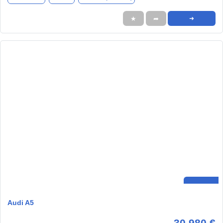
★
➦
➜
Audi A5
30.980 €