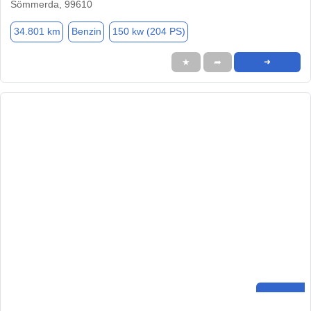
Sömmerda, 99610
34.801 km
Benzin
150 kw (204 PS)
★
➦
➜