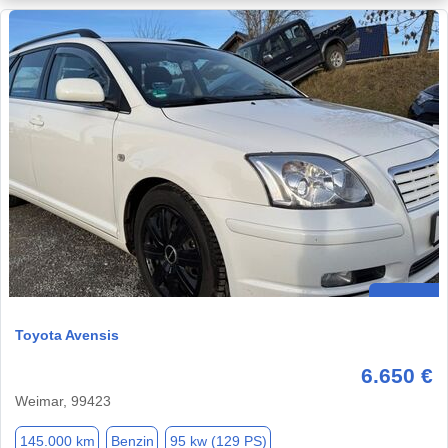
Toyota Avensis
6.650 €
Weimar, 99423
145.000 km
Benzin
95 kw (129 PS)