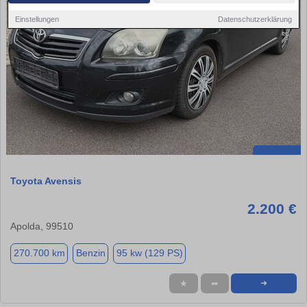
Einstellungen
Datenschutzerklärung
Toyota Avensis
2.200 €
Apolda, 99510
270.700 km
Benzin
95 kw (129 PS)
★
➦
➜