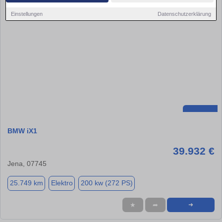
Einstellungen
Datenschutzerklärung
BMW iX1
39.932 €
Jena, 07745
25.749 km
Elektro
200 kw (272 PS)
★
➦
➜