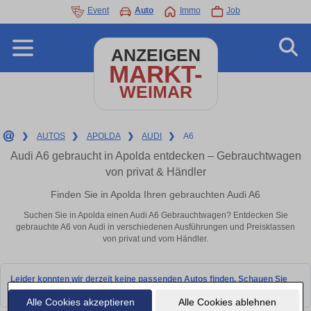
Event
Auto
Immo
Job
ANZEIGEN
MARKT-
WEIMAR
❯
AUTOS
❯
APOLDA
❯
AUDI
❯
A6
Audi A6 gebraucht in Apolda entdecken – Gebrauchtwagen
von privat & Händler
Finden Sie in Apolda Ihren gebrauchten Audi A6
Suchen Sie in Apolda einen Audi A6 Gebrauchtwagen? Entdecken Sie
gebrauchte A6 von Audi in verschiedenen Ausführungen und Preisklassen
von privat und vom Händler.
Leider konnten wir derzeit keine passenden Autos finden. Schauen Sie
bald wieder vorbei!
Alle Cookies akzeptieren
Alle Cookies ablehnen