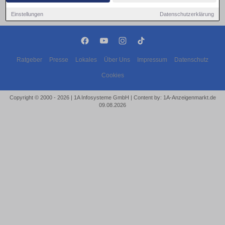
Einstellungen
Datenschutzerklärung
Ratgeber
Presse
Lokales
Über Uns
Impressum
Datenschutz
Cookies
Copyright © 2000 - 2026 | 1A Infosysteme GmbH | Content by: 1A-Anzeigenmarkt.de
09.08.2026