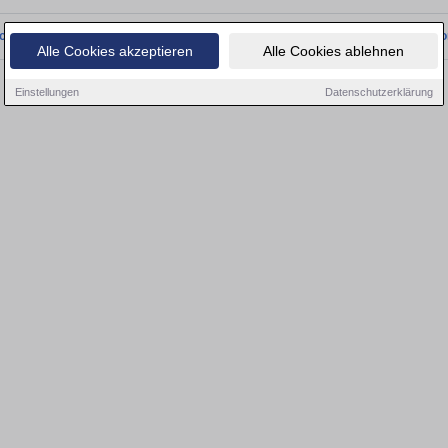
onnten wir derzeit keine passenden Objekte finden. Schauen Sie bald wieder vo
Alle Cookies akzeptieren
Alle Cookies ablehnen
Einstellungen
Datenschutzerklärung