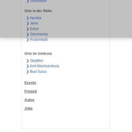
❯ Schöndorf
Orte in der Nähe
❯ Apolda
❯ Jena
❯ Erfurt
❯ Sömmerda
❯ Rudolstadt
Orte im Umkreis
❯ Stadtilm
❯ Amt Wachsenburg
❯ Bad Sulza
Events
Freizeit
Autos
Jobs