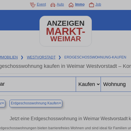
Event
Auto
Immo
Job
ANZEIGEN
MARKT-
WEIMAR
MMOBILIEN
❯
WESTVORSTADT
❯
ERDGESCHOSSWOHNUNG-KAUFEN
geschosswohnung kaufen in Weimar Westvorstadt – Komf
×
×
r
Erdgeschosswohnung Kaufen
Jetzt eine Erdgeschosswohnung in Weimar Westvorstadt kau
rdgeschosswohnungen bieten barrierefreies Wohnen und sind ideal für Familien u