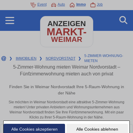
Event
Auto
Immo
Job
ANZEIGEN
MARKT-
WEIMAR
5-ZIMMER-WOHNUNG-
❯
IMMOBILIEN
❯
NORDVORSTADT
❯
MIETEN
5-Zimmer-Wohnung mieten Weimar Nordvorstadt –
Fünfzimmerwohnung mieten auch von privat
Finden Sie in Weimar Nordvorstadt Ihre 5-Raum-Wohnung in
der Nähe
Sie möchten in Weimar Nordvorstadt eine attraktive 5-Zimmer-Wohnung
mieten! Unter privaten Anbietern und Wohnungsunternehmen aus
Weimar Nordvorstadt finden Sie Ihre Fünfzimmerwohnung. Mit ein paar
Klicks zu Ihrer 5-Raum-Wohnung in der Nähe.
Alle Cookies akzeptieren
Alle Cookies ablehnen
Leider konnten wir derzeit keine passenden Objekte finden. Schauen Sie