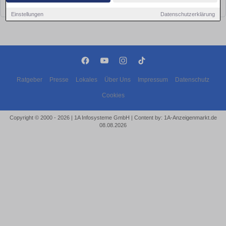
bald wieder vorbei!
Einstellungen
Datenschutzerklärung
Ratgeber
Presse
Lokales
Über Uns
Impressum
Datenschutz
Cookies
Copyright © 2000 - 2026 | 1A Infosysteme GmbH | Content by: 1A-Anzeigenmarkt.de
08.08.2026