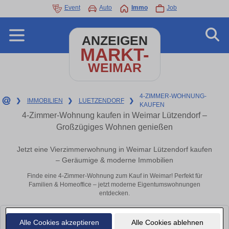
Event
Auto
Immo
Job
ANZEIGEN
MARKT-
WEIMAR
4-ZIMMER-WOHNUNG-
❯
IMMOBILIEN
❯
LUETZENDORF
❯
KAUFEN
4-Zimmer-Wohnung kaufen in Weimar Lützendorf –
Großzügiges Wohnen genießen
Jetzt eine Vierzimmerwohnung in Weimar Lützendorf kaufen
– Geräumige & moderne Immobilien
Finde eine 4-Zimmer-Wohnung zum Kauf in Weimar! Perfekt für
Familien & Homeoffice – jetzt moderne Eigentumswohnungen
entdecken.
Leider konnten wir derzeit keine passenden Objekte finden. Schauen Sie
Alle Cookies akzeptieren
Alle Cookies ablehnen
bald wieder vorbei!