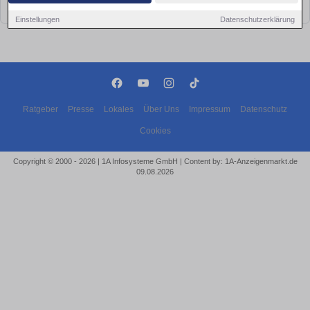
bald wieder vorbei!
Einstellungen
Datenschutzerklärung
Ratgeber
Presse
Lokales
Über Uns
Impressum
Datenschutz
Cookies
Copyright © 2000 - 2026 | 1A Infosysteme GmbH | Content by: 1A-Anzeigenmarkt.de
09.08.2026