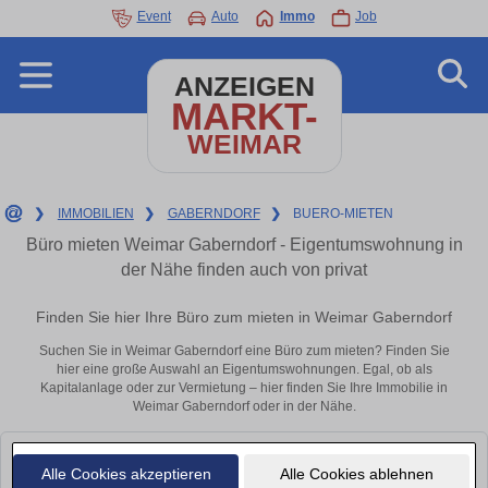
Event
Auto
Immo
Job
ANZEIGEN
MARKT-
WEIMAR
❯
IMMOBILIEN
❯
GABERNDORF
❯
BUERO-MIETEN
Büro mieten Weimar Gaberndorf - Eigentumswohnung in
der Nähe finden auch von privat
Finden Sie hier Ihre Büro zum mieten in Weimar Gaberndorf
Suchen Sie in Weimar Gaberndorf eine Büro zum mieten? Finden Sie
hier eine große Auswahl an Eigentumswohnungen. Egal, ob als
Kapitalanlage oder zur Vermietung – hier finden Sie Ihre Immobilie in
Weimar Gaberndorf oder in der Nähe.
Leider konnten wir derzeit keine passenden Objekte finden. Schauen Sie
Alle Cookies akzeptieren
Alle Cookies ablehnen
bald wieder vorbei!