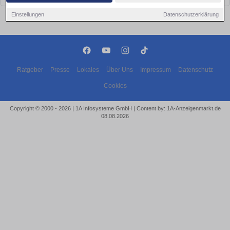
Einstellungen
Datenschutzerklärung
Ratgeber
Presse
Lokales
Über Uns
Impressum
Datenschutz
Cookies
Copyright © 2000 - 2026 | 1A Infosysteme GmbH | Content by: 1A-Anzeigenmarkt.de
08.08.2026