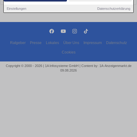
Einstellungen
Datenschutzerklärung
Ratgeber
Presse
Lokales
Über Uns
Impressum
Datenschutz
Cookies
Copyright © 2000 - 2026 | 1A Infosysteme GmbH | Content by: 1A-Anzeigenmarkt.de
09.08.2026