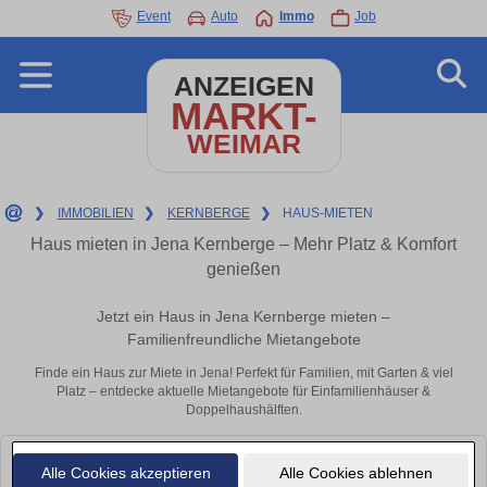
Event
Auto
Immo
Job
ANZEIGEN
MARKT-
WEIMAR
❯
IMMOBILIEN
❯
KERNBERGE
❯
HAUS-MIETEN
Haus mieten in Jena Kernberge – Mehr Platz & Komfort
genießen
Jetzt ein Haus in Jena Kernberge mieten –
Familienfreundliche Mietangebote
Finde ein Haus zur Miete in Jena! Perfekt für Familien, mit Garten & viel
Platz – entdecke aktuelle Mietangebote für Einfamilienhäuser &
Doppelhaushälften.
Leider konnten wir derzeit keine passenden Objekte finden. Schauen Sie
Alle Cookies akzeptieren
Alle Cookies ablehnen
bald wieder vorbei!