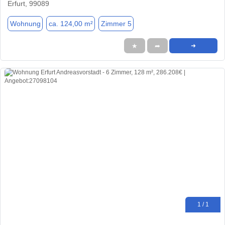
Erfurt, 99089
Wohnung
ca. 124,00 m²
Zimmer 5
★
➦
➜
1 / 1