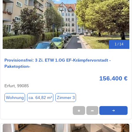
1 / 14
Provisionsfrei: 3 Zi. ETW 1.OG EF-Krämpfervorstadt -
Paketoption-
156.400 €
Erfurt, 99085
Wohnung
ca. 64,82 m²
Zimmer 3
★
➦
➜