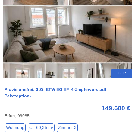
1 / 17
Provisionsfrei: 3 Zi. ETW EG EF-Krämpfervorstadt -
Paketoption-
149.600 €
Erfurt, 99085
Wohnung
ca. 60,35 m²
Zimmer 3