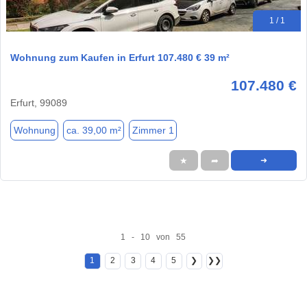
1 / 1
Wohnung zum Kaufen in Erfurt 107.480 € 39 m²
107.480 €
Erfurt, 99089
Wohnung
ca. 39,00 m²
Zimmer 1
★
➦
➜
1 - 10 von 55
1
2
3
4
5
❯
❯❯