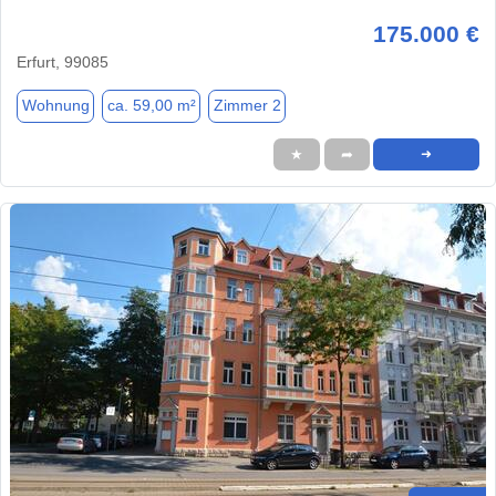
175.000 €
Erfurt, 99085
Wohnung
ca. 59,00 m²
Zimmer 2
★
➦
➜