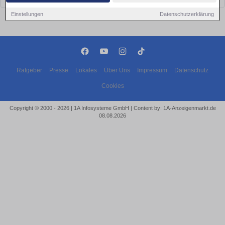
Einstellungen
Datenschutzerklärung
Ratgeber
Presse
Lokales
Über Uns
Impressum
Datenschutz
Cookies
Copyright © 2000 - 2026 | 1A Infosysteme GmbH | Content by: 1A-Anzeigenmarkt.de
08.08.2026