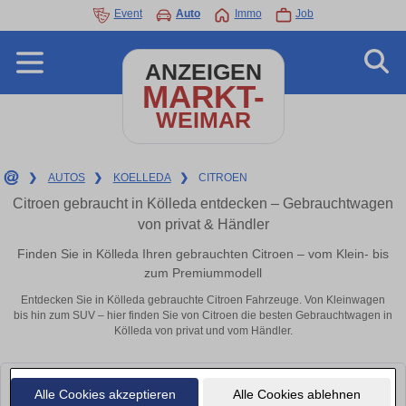
Event
Auto
Immo
Job
ANZEIGEN
MARKT-
WEIMAR
❯
AUTOS
❯
KOELLEDA
❯
CITROEN
Citroen gebraucht in Kölleda entdecken – Gebrauchtwagen
von privat & Händler
Finden Sie in Kölleda Ihren gebrauchten Citroen – vom Klein- bis
zum Premiummodell
Entdecken Sie in Kölleda gebrauchte Citroen Fahrzeuge. Von Kleinwagen
bis hin zum SUV – hier finden Sie von Citroen die besten Gebrauchtwagen in
Kölleda von privat und vom Händler.
Leider konnten wir derzeit keine passenden Autos finden. Schauen Sie
Alle Cookies akzeptieren
Alle Cookies ablehnen
bald wieder vorbei!