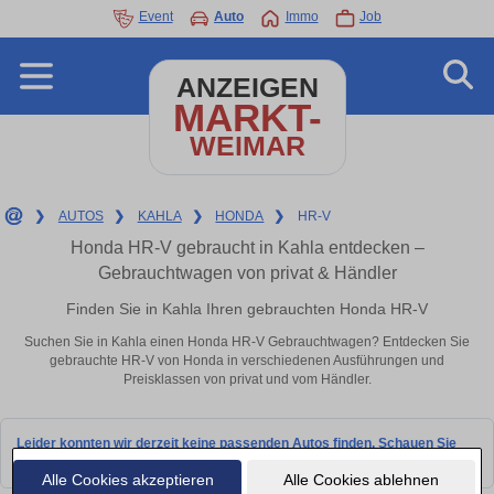
Event
Auto
Immo
Job
ANZEIGEN
MARKT-
WEIMAR
❯
AUTOS
❯
KAHLA
❯
HONDA
❯
HR-V
Honda HR-V gebraucht in Kahla entdecken –
Gebrauchtwagen von privat & Händler
Finden Sie in Kahla Ihren gebrauchten Honda HR-V
Suchen Sie in Kahla einen Honda HR-V Gebrauchtwagen? Entdecken Sie
gebrauchte HR-V von Honda in verschiedenen Ausführungen und
Preisklassen von privat und vom Händler.
Leider konnten wir derzeit keine passenden Autos finden. Schauen Sie
bald wieder vorbei!
Alle Cookies akzeptieren
Alle Cookies ablehnen