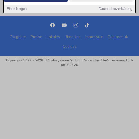
Einstellungen
Datenschutzerklärung
Ratgeber
Presse
Lokales
Über Uns
Impressum
Datenschutz
Cookies
Copyright © 2000 - 2026 | 1A Infosysteme GmbH | Content by: 1A-Anzeigenmarkt.de
08.08.2026