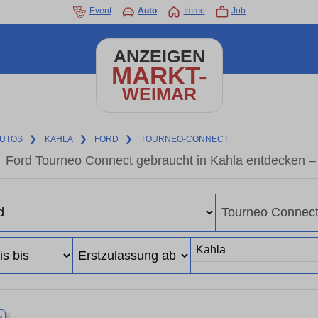
Event
Auto
Immo
Job
ANZEIGEN
MARKT-
WEIMAR
UTOS
❯
KAHLA
❯
FORD
❯
TOURNEO-CONNECT
Ford Tourneo Connect gebraucht in Kahla entdecken –
×