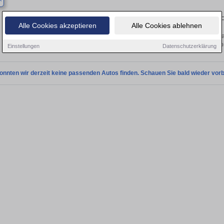
Finden Sie in Kahla Ihren gebrauchten
Alle Cookies akzeptieren
Alle Cookies ablehnen
 Sie in Kahla einen Ford Tourneo Connect Gebrauchtwagen? Entdecken Sie gebra
und Preisklassen von privat und v
Einstellungen
Datenschutzerklärung
onnten wir derzeit keine passenden Autos finden. Schauen Sie bald wieder vorb