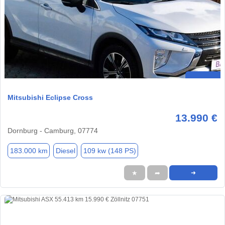
Mitsubishi Eclipse Cross
13.990 €
Dornburg - Camburg, 07774
183.000 km
Diesel
109 kw (148 PS)
★
➦
➜