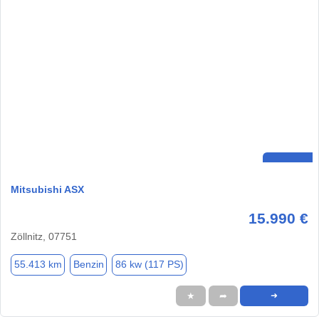
Mitsubishi ASX
15.990 €
Zöllnitz, 07751
55.413 km
Benzin
86 kw (117 PS)
★
➦
➜