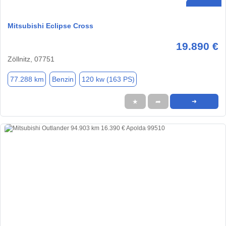
Mitsubishi Eclipse Cross
19.890 €
Zöllnitz, 07751
77.288 km
Benzin
120 kw (163 PS)
★
➦
➜