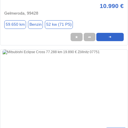
10.990 €
Gelmeroda, 99428
59.650 km
Benzin
52 kw (71 PS)
★
➦
➜