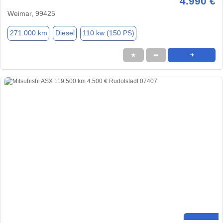
4.990 €
Weimar, 99425
271.000 km
Diesel
110 kw (150 PS)
★
➦
➜